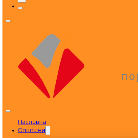
Насловна
Општини