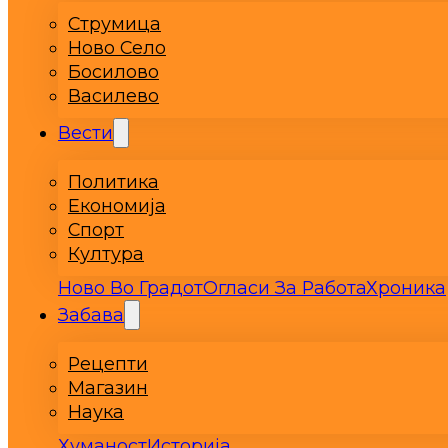
Струмица
Ново Село
Босилово
Василево
Вести
Политика
Економија
Спорт
Култура
Ново Во Градот
Огласи За Работа
Хроника
Забава
Рецепти
Магазин
Наука
Хуманост
Историја