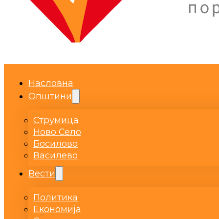
Насловна
Општини
Струмица
Ново Село
Босилово
Василево
Вести
Политика
Економија