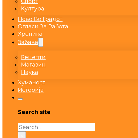
Спорт
Култура
Ново Во Градот
Огласи За Работа
Хроника
Забава
Рецепти
Магазин
Наука
Хуманост
Историја
Search site
Search
×