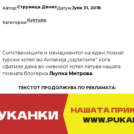
Струмица Денес
Јули 31, 2018
Автор:
Датум:
Култура
Категории:
Сопствениците и менаџментот на еден познат
турски хотел во Анталија „одлепиле“ кога
сфатиле дека во нивниот хотел летува нашата
позната блогерка
Љупка
Митрова
.
ТЕКСТОТ ПРОДОЛЖУВА ПО РЕКЛАМАТА: