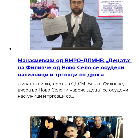
Манасиевски од ВМРО-ДПМНЕ: „Децата“
на Филипче од Ново Село се осудени
насилници и трговци со дрога
Лицата кои лидерот на СДСМ, Венко Филипче,
вчера во Ново Село ги нарече „деца“ се осудени
насилници и трговци со…