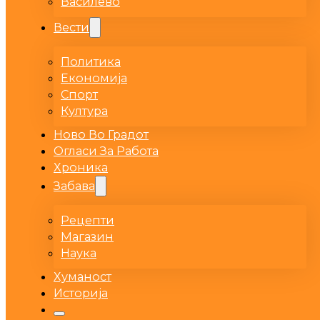
Василево
Вести
Политика
Економија
Спорт
Култура
Ново Во Градот
Огласи За Работа
Хроника
Забава
Рецепти
Магазин
Наука
Хуманост
Историја