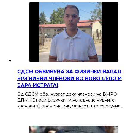
СДСМ ОБВИНУВА ЗА ФИЗИЧКИ НАПАД
ВРЗ НИВНИ ЧЛЕНОВИ ВО НОВО СЕЛО И
БАРА ИСТРАГА!
Од СДСМ обвинуваат дека членови на ВМРО-
ДПМНЕ први физички ги нападнале нивните
членови за време на инцидентот што се случил…