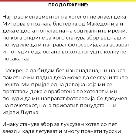
ПРОДОЛЖЕНИЕ:
Најпрво менаџментот на хотелот не знаел дека
Митрова е позната блогерка од Македонија и
дека е доста популарна на социјалните мрежи,
но кога откриле за кого станува збор веднаш и
понудиле да и направат фотосесија, а за возврат
и понудиле да остане во хотелот уште колку ќе
посака таа.
– Искрена да бидам без изненадена, ни на крај
памет не ми падна дека може да се случи такво
нешто. Ми пријде една девојка која ми се
претстави дека е вработена во хотелот и ми
понуди да ми направат фотосесија. Се двоумев
на почетокот, но ја прифатив понудата – ни
изјави Љупка.
Инаку станува збор за луксузен хотел со пет
ѕвезди каде летуваат и многу познати турски