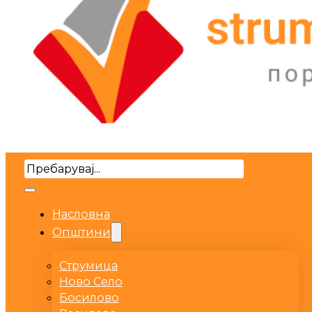
Search
Насловна
Општини
Струмица
Ново Село
Босилово