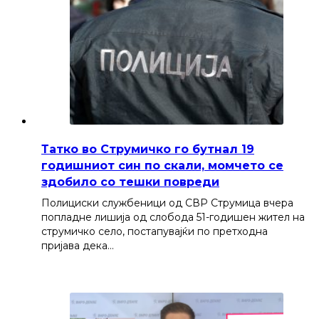
Татко во Струмичко го бутнал 19
годишниот син по скали, момчето се
здобило со тешки повреди
Полициски службеници од СВР Струмица вчера
попладне лишија од слобода 51-годишен жител на
струмичко село, постапувајќи по претходна
пријава дека…