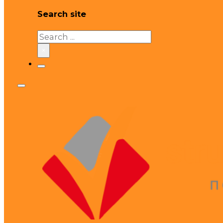
Search site
Search
×