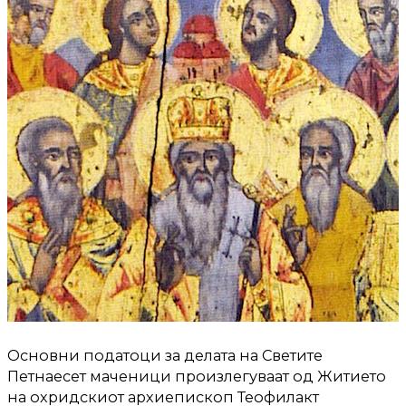
Основни податоци за делата на Светите
Петнаесет маченици произлегуваат од Житието
на охридскиот архиепископ Теофилакт