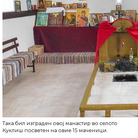
Така бил изграден овој манастир во селото
Куклиш посветен на овие 15 маченици.