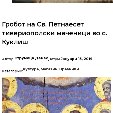
Гробот на Св. Петнаесет
тивериополски маченици во с.
Куклиш
Струмица Денес
Јануари 15, 2019
Автор:
Датум:
,
,
Култура
Магазин
Празници
Категории: