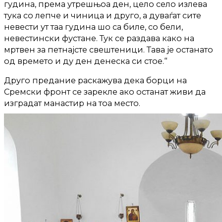
гудина, према утрешњоа ден, цело село излева
тука со лепче и чиница и друго, а дуваѓат сите
невести ут таа гудина шо са биле, со бели,
невестински фустане. Тук се раздава како на
мртвен за петнајсте свештеници. Тава је останато
од времето и ду ден денеска си стое.“
Друго предание раскажува дека борци на
Сремски фронт се зарекле ако останат живи да
изградат манастир на тоа место.