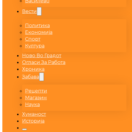
Василево
Вести
Политика
Економија
Спорт
Култура
Ново Во Градот
Огласи За Работа
Хроника
Забава
Рецепти
Магазин
Наука
Хуманост
Историја