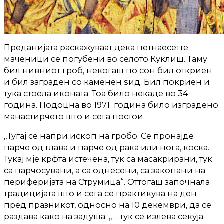
Преданијата раскажуваат дека петнаесетте
маченици се погубени во селото Куклиш. Таму
бил нивниот гроб, некогаш по сон бил откриен
и бил заграден со каменен ѕид. Бил покриен и
тука стоела иконата. Тоа било некаде во 34
година. Подоцна во 1971 година било изградено
манастирчето што и сега постои.
„Тугај се напри ископ на гробо. Се пронајде
парче од глава и парче од рака или нога, коска.
Тукај мје крфта истечена, тук са масакрирани, тук
са парчосувани, а са однесени, са закопани на
периферијата на Струмица“. Оттогаш започнала
традицијата што и сега се практикува на ден
пред празникот, односно на 10 декември, да се
раздава како на задуша. „… тук се излева секуја