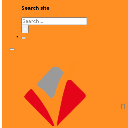
Search site
Search
×