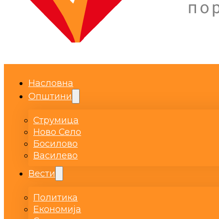
Насловна
Општини
Струмица
Ново Село
Босилово
Василево
Вести
Политика
Економија