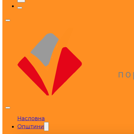
Насловна
Општини