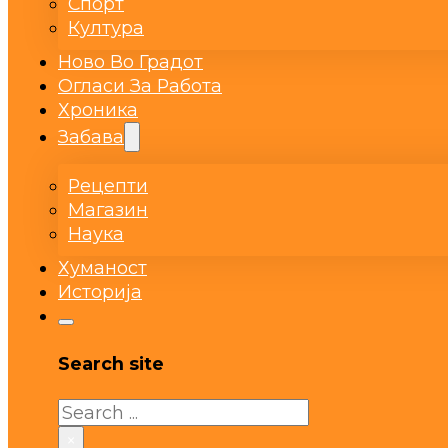
Спорт
Култура
Ново Во Градот
Огласи За Работа
Хроника
Забава
Рецепти
Магазин
Наука
Хуманост
Историја
Search site
Search
×