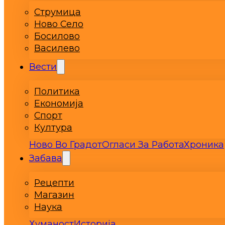
Струмица
Ново Село
Босилово
Василево
Вести
Политика
Економија
Спорт
Култура
Ново Во Градот
Огласи За Работа
Хроника
Забава
Рецепти
Магазин
Наука
Хуманост
Историја