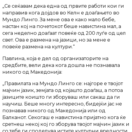
„Се сеќавам дека една од првите работи кои ги
направив кога дојдов во Келн е доаѓањето во
Мундо Линго. За мене ова е како мало бебе,
настан кој на почетокот беше навистина мал, а
сега неделно доаѓаат повеќе од 200 луѓе од цел
свет. Ова е размена на јазици, но за мене е
повеќе размена на култури.“
Павлина, која е дел од организаторите на
средбите, вели дека кога дошла не познавала
никого од Македонија:
„Правилата на Мундо Линго се: најгоре е твојот
мајчин јазик, земјата од којашто доаѓаш, а потоа
јазиците коишто ги зборуваш или сакаш да ги
научиш. Беше многу интересно, бидејќи јас не
познавав никого од Македонија или од
Балканот. Секогаш е навистина пријатно кога ќе
сретнеш некој кој го зборува твојот мајчин јазик и
со тебе ги споделува истите културни вредности,