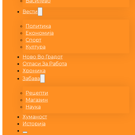
Василево
Вести
Политика
Економија
Спорт
Култура
Ново Во Градот
Огласи За Работа
Хроника
Забава
Рецепти
Магазин
Наука
Хуманост
Историја