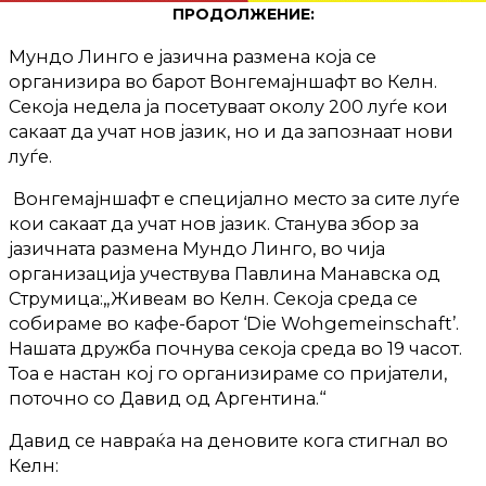
ПРОДОЛЖЕНИЕ:
Мундо Линго е јазична размена која се
организира во барот Вонгемајншафт во Келн.
Секоја недела ја посетуваат околу 200 луѓе кои
сакаат да учат нов јазик, но и да запознаат нови
луѓе.
Вонгемајншафт е специјално место за сите луѓе
кои сакаат да учат нов јазик. Станува збор за
јазичната размена Мундо Линго, во чија
организација учествува Павлина Манавска од
Струмица:„Живеам во Келн. Секоја среда се
собираме во кафе-барот ‘Die Wohgemeinschaft’.
Нашата дружба почнува секоја среда во 19 часот.
Тоа е настан кој го организираме со пријатели,
поточно со Давид од Аргентина.“
Давид се навраќа на деновите кога стигнал во
Келн: