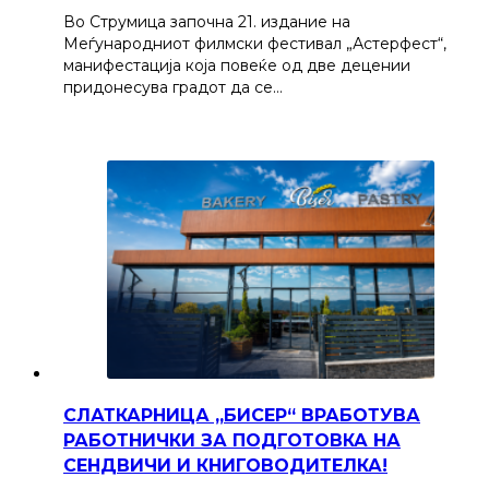
Во Струмица започна 21. издание на
Меѓународниот филмски фестивал „Астерфест“,
манифестација која повеќе од две децении
придонесува градот да се…
СЛАТКАРНИЦА „БИСЕР“ ВРАБОТУВА
РАБОТНИЧКИ ЗА ПОДГОТОВКА НА
СЕНДВИЧИ И КНИГОВОДИТЕЛКА!