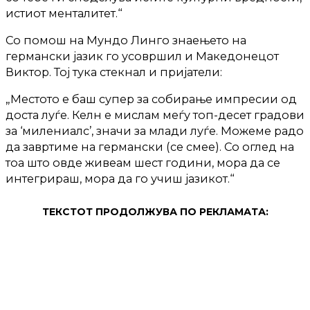
истиот менталитет.“
Со помош на Мундо Линго знаењето на
германски јазик го усовршил и Македонецот
Виктор. Тој тука стекнал и пријатели:
„Местото е баш супер за собирање импресии од
доста луѓе. Келн е мислам меѓу топ-десет градови
за ‘милениалс’, значи за млади луѓе. Можеме радо
да завртиме на германски (се смее). Со оглед на
тоа што овде живеам шест години, мора да се
интегрираш, мора да го учиш јазикот.“
ТЕКСТОТ ПРОДОЛЖУВА ПО РЕКЛАМАТА: