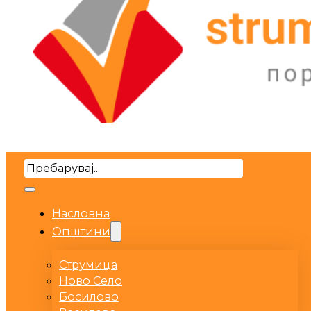
Search
Насловна
Општини
Струмица
Ново Село
Босилово