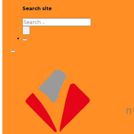
Search site
Search
×