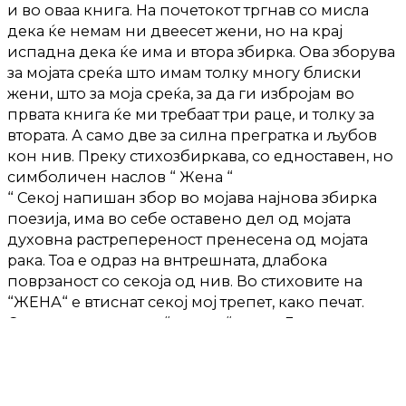
и во оваа книга. На почетокот тргнав со мисла
дека ќе немам ни двеесет жени, но на крај
испадна дека ќе има и втора збирка. Ова зборува
за мојата среќа што имам толку многу блиски
жени, што за моја среќа, за да ги избројам во
првата книга ќе ми требаат три раце, и толку за
втората. А само две за силна прегратка и љубов
кон нив. Преку стихозбиркава, со едноставен, но
симболичен наслов “ Жена “
“ Секој напишан збор во мојава најнова збирка
поезија, има во себе оставено дел од мојата
духовна растрепереност пренесена од мојата
рака. Тоа е одраз на внтрешната, длабока
поврзаност со секоја од нив. Во стиховите на
“ЖЕНА“ е втиснат секој мој трепет, како печат.
Сакав, и ги нареков “ моите “ жени. Ги знам низ
годините, секакви, а за тоа придонела взаемната
размена низ нашите дни. Сакав, и мислам дека
конечно постигнав мир, со мојот внатрешен