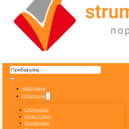
Search
Насловна
Општини
Струмица
Ново Село
Босилово