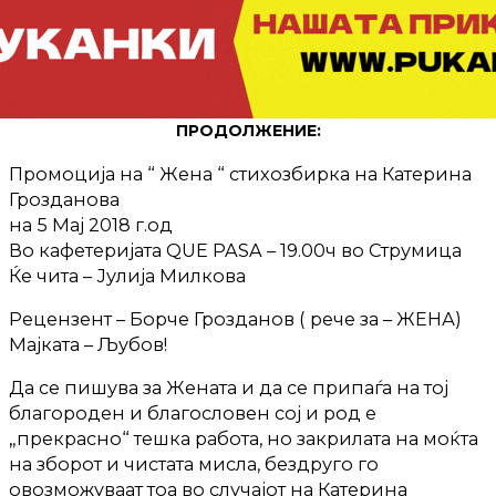
ПРОДОЛЖЕНИЕ:
Промоција на “ Жена “ стихозбирка на Катерина
Грозданова
на 5 Мај 2018 г.од
Во кафетеријата QUE PASA – 19.00ч во Струмица
Ќе чита – Јулија Милкова
Рецензент – Борче Грозданов ( рече за – ЖЕНА)
Мајката – Љубов!
Да се пишува за Жената и да се припаѓа на тој
благороден и благословен сој и род е
„прекрасно“ тешка работа, но закрилата на моќта
на зборот и чистата мисла, бездруго го
овозможуваат тоа во случајот на Катерина