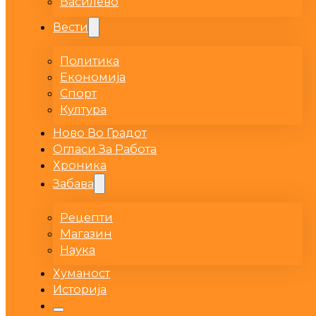
Василево
Вести
Политика
Економија
Спорт
Култура
Ново Во Градот
Огласи За Работа
Хроника
Забава
Рецепти
Магазин
Наука
Хуманост
Историја