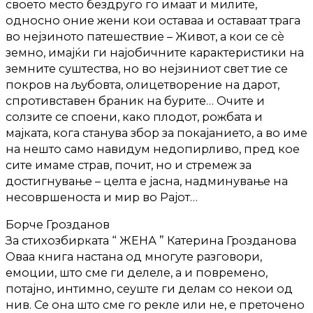
своето место бездруго го имаат и милите,
односно оние жени кои оставаа и оставаат трага
во нејзиното патешествие – Живот, а кои се сè
земно, имајќи ги најобичните карактеристики на
земните суштества, но во нејзиниот свет тие се
покров на љубовта, олицетворение на дарот,
спротивставен браник на бурите… Очите и
солзите се споени, како плодот, рожбата и
мајката, кога станува збор за покајанието, а во име
на нешто само навидум недопирливо, пред кое
сите имаме страв, почит, но и стремеж за
достигнување – целта е јасна, надминување на
несовршеноста и мир во Рајот…
Борче Грозданов
За стихозбирката “ ЖЕНА ” Катерина Грозданова
Оваа книга настана од многуте разговори,
емоции, што сме ги делеле, а и повремено,
потајно, интимно, сеуште ги делам со некои од
нив. Се она што сме го рекле или не, е преточено