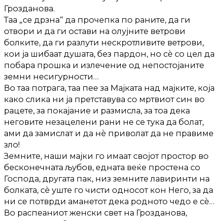
Грозданова.
Таа „се дрзна“ да прочепка по раните, да ги
отвори и да ги остави на олујните ветрови
болките, да ги разлути нескротливите ветрови,
кои ја шибаат душата, без пардон, но сè со цел да
побара прошка и излечение од непостојаните
земни несигурности…
Во таа потрага, таа п
ее за Мајката над мајките, која
како слика ни ја претставува со мртвиот син во
рацете, за покајание и размисла, за тоа дека
неговите незацелени рани не се тука да болат,
ами да замислат и да нè приволат да не правиме
зло!
Земните, наши мајки го имаат својот простор во
бесконечната љубов, едната веќе простена со
Господа, другата пак, низ земните лавиринти на
болката, сè уште го чисти односот кон Него, за да
ни се потврди аманетот дека родното чедо е сè…
Во распеаниот женски свет на Грозданова,