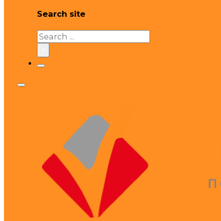
Search site
Search
×