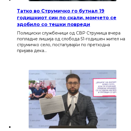
Татко во Струмичко го бутнал 19
годишниот син по скали, момчето се
здобило со тешки повреди
Полициски службеници од СВР Струмица вчера
попладне лишија од слобода 51-годишен жител на
струмичко село, постапувајќи по претходна
пријава дека…