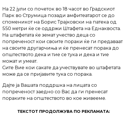
На 22 јули со почеток во 18 часот во Градскиот
Парк во Струмица позади амфитеатарот се до
споменикот на Борис Трајковски на патека од
550 метри ќе се оддржи Штафета на Еднаквоста.
На штафетата ќе земат учество деца со
попреченост кои своите пораки ќе ги предаваат
на своите другарчиња и ќе пренесат порака до
општеството дека и тие се тука и дека и тие
можат и умеат.
Сите Вие кои сакате да учествувате во штафетата
може да се пријавите тука со порака.
Дајте ја Вашата поддршка на лицата со
попреченост заедно со Вас да ги пренесат
пораките на општеството во кое живееме.
ТЕКСТОТ ПРОДОЛЖУВА ПО РЕКЛАМАТА: