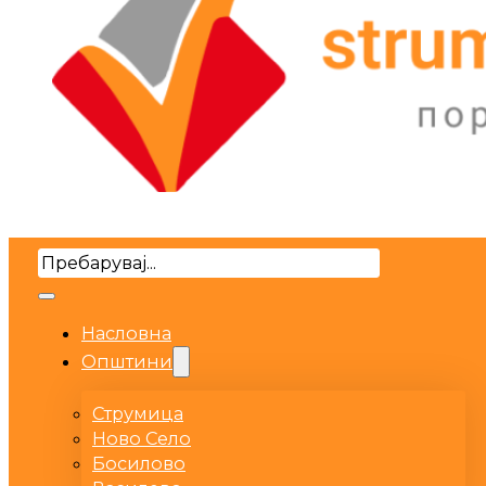
Search
Насловна
Општини
Струмица
Ново Село
Босилово