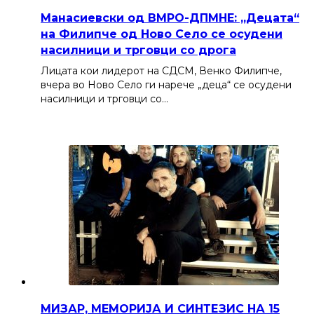
Манасиевски од ВМРО-ДПМНЕ: „Децата“
на Филипче од Ново Село се осудени
насилници и трговци со дрога
Лицата кои лидерот на СДСМ, Венко Филипче,
вчера во Ново Село ги нарече „деца“ се осудени
насилници и трговци со…
МИЗАР, МЕМОРИЈА И СИНТЕЗИС НА 15