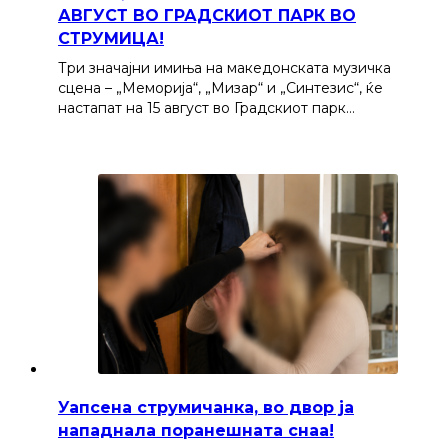
АВГУСТ ВО ГРАДСКИОТ ПАРК ВО
СТРУМИЦА!
Три значајни имиња на македонската музичка
сцена – „Меморија“, „Мизар“ и „Синтезис“, ќе
настапат на 15 август во Градскиот парк…
Уапсена струмичанка, во двор ја
нападнала поранешната снаа!