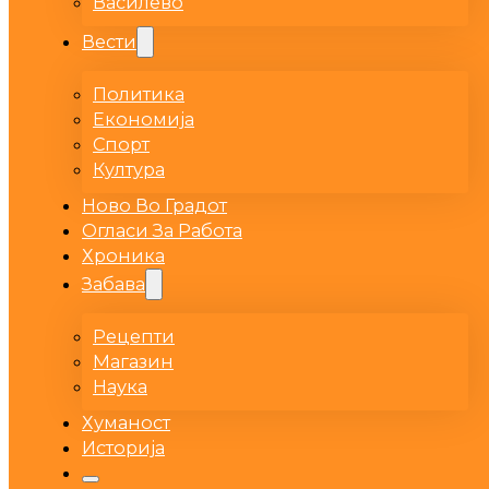
Василево
Вести
Политика
Економија
Спорт
Култура
Ново Во Градот
Огласи За Работа
Хроника
Забава
Рецепти
Магазин
Наука
Хуманост
Историја