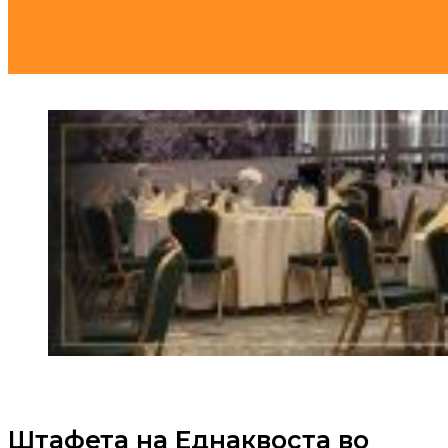
Штафета на Еднаквоста во