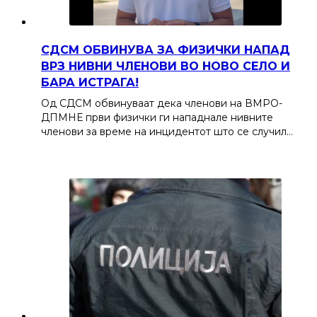
СДСМ ОБВИНУВА ЗА ФИЗИЧКИ НАПАД
ВРЗ НИВНИ ЧЛЕНОВИ ВО НОВО СЕЛО И
БАРА ИСТРАГА!
Од СДСМ обвинуваат дека членови на ВМРО-
ДПМНЕ први физички ги нападнале нивните
членови за време на инцидентот што се случил…