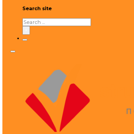
Search site
Search
×