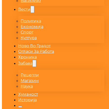
Василево
Вести
Политика
Економија
Спорт
Култура
Ново Во Градот
Огласи За Работа
Хроника
Забава
Рецепти
Магазин
Наука
Хуманост
Историја