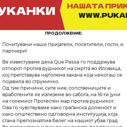
ПРОДОЛЖЕНИЕ:
Почитувани наши пријатели, посетители, гости, и
партнери!
Ве известуваме дека Que Passa го поддржува
отпорот против рудникот на смртта во Иловица,
кој претставува најголема закана која некогаш се
појавила во струмичко.
Од тие причини, сите ние, сопствениците и
вработените ќе излеземе во сабота, на 16-ти јуни
на големиот Протестен мар против рудникот.
Ова го чувствуваме како граѓанска должност и
како општествено одговорна институција, која
стана препознатлив белег на нашиот убав град.