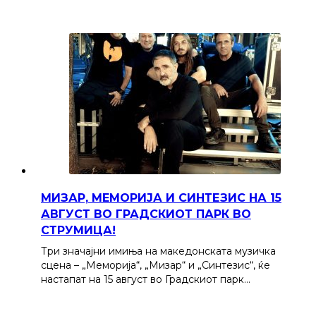
МИЗАР, МЕМОРИЈА И СИНТЕЗИС НА 15
АВГУСТ ВО ГРАДСКИОТ ПАРК ВО
СТРУМИЦА!
Три значајни имиња на македонската музичка
сцена – „Меморија“, „Мизар“ и „Синтезис“, ќе
настапат на 15 август во Градскиот парк…