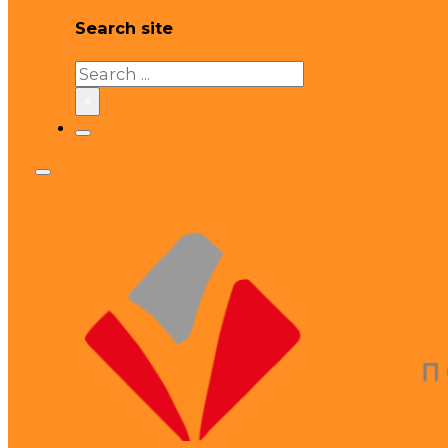
Search site
Search
×