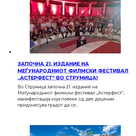
ЗАПОЧНА 21. ИЗДАНИЕ НА
МЕЃУНАРОДНИОТ ФИЛМСКИ ФЕСТИВАЛ
„АСТЕРФЕСТ“ ВО СТРУМИЦА!
Во Струмица започна 21. издание на
Меѓународниот филмски фестивал „Астерфест“,
манифестација која повеќе од две децении
придонесува градот да се…