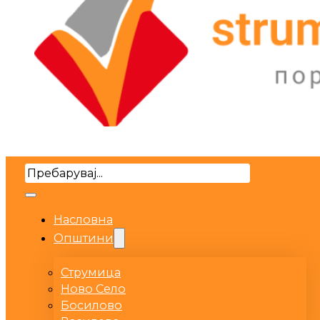
Search
Насловна
Општини
Струмица
Ново Село
Босилово