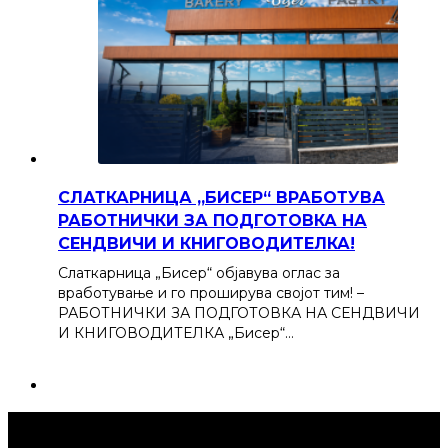
СЛАТКАРНИЦА „БИСЕР“ ВРАБОТУВА
РАБОТНИЧКИ ЗА ПОДГОТОВКА НА
СЕНДВИЧИ И КНИГОВОДИТЕЛКА!
Слаткарница „Бисер“ објавува оглас за
вработување и го проширува својот тим! –
РАБОТНИЧКИ ЗА ПОДГОТОВКА НА СЕНДВИЧИ
И КНИГОВОДИТЕЛКА „Бисер“…
Струмица Денес © 2024