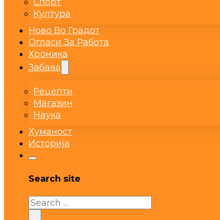
Спорт
Култура
Ново Во Градот
Огласи За Работа
Хроника
Забава
Рецепти
Магазин
Наука
Хуманост
Историја
Search site
Search
×