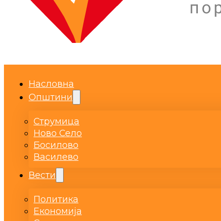
Насловна
Општини
Струмица
Ново Село
Босилово
Василево
Вести
Политика
Економија