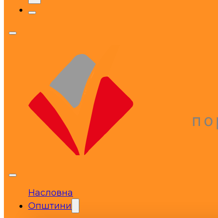
Насловна
Општини