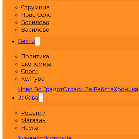
Струмица
Ново Село
Босилово
Василево
Вести
Политика
Економија
Спорт
Култура
Ново Во Градот
Огласи За Работа
Хроника
Забава
Рецепти
Магазин
Наука
Хуманост
Историја