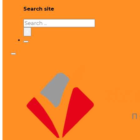
Search site
Search
×