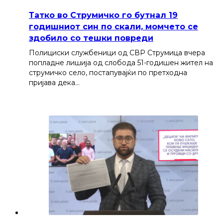
Татко во Струмичко го бутнал 19
годишниот син по скали, момчето се
здобило со тешки повреди
Полициски службеници од СВР Струмица вчера
попладне лишија од слобода 51-годишен жител на
струмичко село, постапувајќи по претходна
пријава дека…