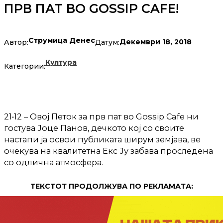
ПРВ ПАТ ВО GOSSIP CAFE!
Струмица Денес
Декември 18, 2018
Автор:
Датум:
Култура
Категории:
21•12 – Овој Петок за прв пат во Gossip Cafe ни
гостува Јоце Панов, дечкото кој со своите
настапи ја освои публиката ширум земјава, ве
очекува на квалитетна Екс Ју забава проследена
со одлична атмосфера.
ТЕКСТОТ ПРОДОЛЖУВА ПО РЕКЛАМАТА: