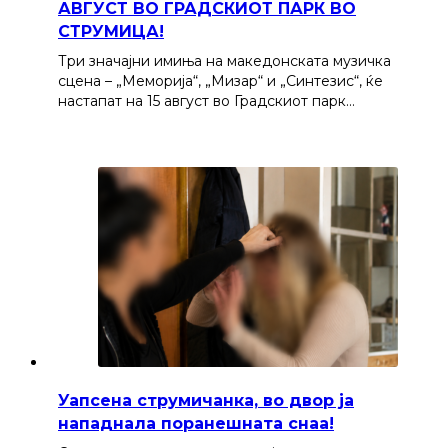
АВГУСТ ВО ГРАДСКИОТ ПАРК ВО
СТРУМИЦА!
Три значајни имиња на македонската музичка
сцена – „Меморија“, „Мизар“ и „Синтезис“, ќе
настапат на 15 август во Градскиот парк…
Уапсена струмичанка, во двор ја
нападнала поранешната снаа!