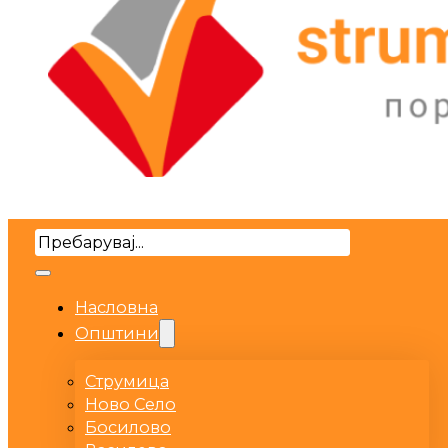
Search
Насловна
Општини
Струмица
Ново Село
Босилово