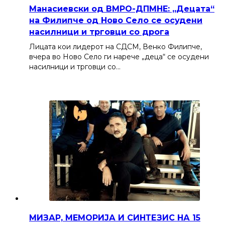
Манасиевски од ВМРО-ДПМНЕ: „Децата“
на Филипче од Ново Село се осудени
насилници и трговци со дрога
Лицата кои лидерот на СДСМ, Венко Филипче,
вчера во Ново Село ги нарече „деца“ се осудени
насилници и трговци со…
МИЗАР, МЕМОРИЈА И СИНТЕЗИС НА 15