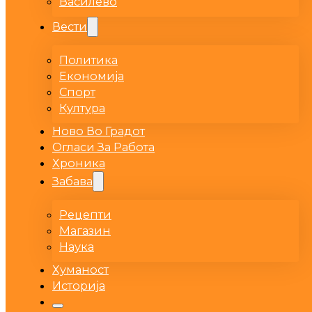
Василево
Вести
Политика
Економија
Спорт
Култура
Ново Во Градот
Огласи За Работа
Хроника
Забава
Рецепти
Магазин
Наука
Хуманост
Историја