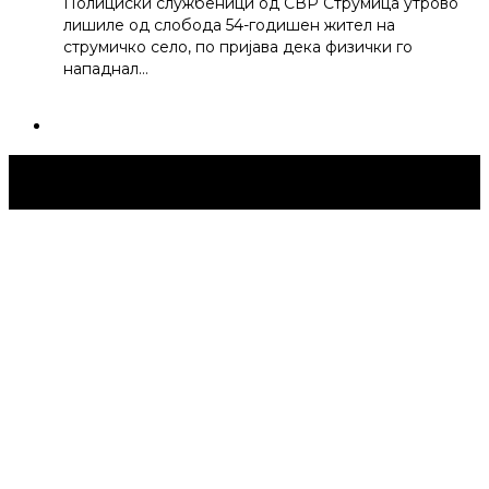
Полициски службеници од СВР Струмица утрово
лишиле од слобода 54-годишен жител на
струмичко село, по пријава дека физички го
нападнал…
Струмица Денес © 2024