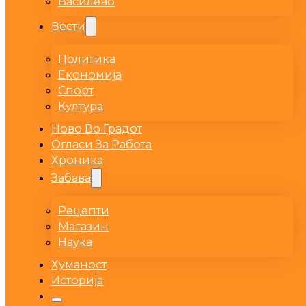
Василево
Вести
Политика
Економија
Спорт
Култура
Ново Во Градот
Огласи За Работа
Хроника
Забава
Рецепти
Магазин
Наука
Хуманост
Историја