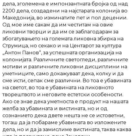
дела, зголемена е импонзантната бројка од над
2200 дела, создадени на најстарата колонија во
Македонија, во изминатите пет и пол децении.
Од мое име сакам да им честитам на овие
ликовни творци и да им се заблагодарам за
збогатувањето на големата ликовна збирка на
Струмица, но секако и на Центарот за култура
„Антон Панов“, за успешната организација на
колонијата. Различните светогледи, различните
мотиви и различните ликовни дисциплини на
уметниците, само докажуваат дека, колку и да
сме исти, сепак сме различни. Во тоа е убавината
на светот, во тоа е убавината на ликовното
творештвото и неговите естетски особености.
Ако се знае дека уметноста е продукт на нашата
желба за убавината и вистината, но и од
сознанието дека двете нешта не се истоветни,
тогаш да ја побараме убавината во изложените
дела, но и да ја замислиме вистината, таква каква