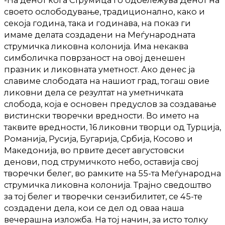
-На денот кога Струмица го одбележува Денот на
своето ослободување, традиционално, како и
секоја година, така и годинава, на показ ги
имаме делата создадени на Меѓународната
струмичка ликовна колонија. Има некаква
симболичка поврзаност на овој денешен
празник и ликовната уметност. Ако денес ја
славиме слободата на нашиот град, тогаш овие
ликовни дела се резултат на уметничката
слобода, која е основен предуслов за создавање
вистински творечки вредности. Во името на
таквите вредности, 16 ликовни творци од Турција,
Романија, Русија, Бугарија, Србија, Косово и
Македонија, во првите десет августовски
денови, под струмичкото небо, оставија свој
творечки белег, во рамките на 55-та Меѓународна
струмичка ликовна колонија. Трајно сведоштво
за тој белег и творечки сензибилитет, се 45-те
создадени дела, кои се дел од оваа наша
вечерашна изложба. На тој начин, за исто толку