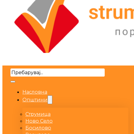
Search
Насловна
Општини
Струмица
Ново Село
Босилово