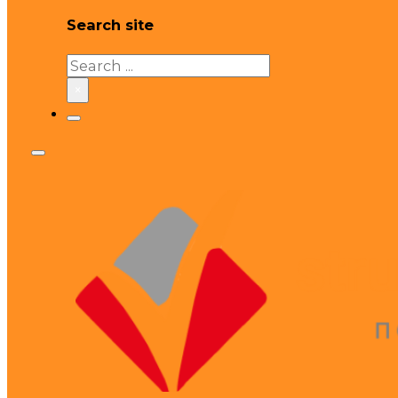
Search site
Search
×