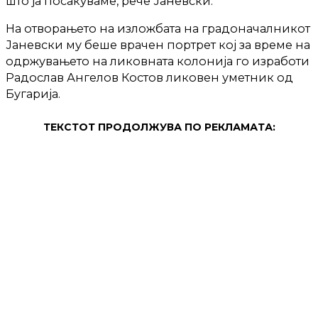
што ја посакуваме, рече Јаневски.
На отворањето на изложбата на градоначалникот
Јаневски му беше врачен портрет кој за време на
одржувањето на ликовната колонија го изработи
Радослав Ангелов Костов ликовен уметник од
Бугарија.
ТЕКСТОТ ПРОДОЛЖУВА ПО РЕКЛАМАТА: