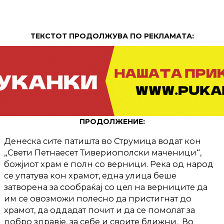
ТЕКСТОТ ПРОДОЛЖУВА ПО РЕКЛАМАТА:
ПРОДОЛЖЕНИЕ:
Денеска сите патишта во Струмица водат кон
„Свети Петнаесет Тивериополски маченици“,
божјиот храм е полн со верници. Река од народ
се упатува кон храмот, една улица беше
затворена за сообраќај со цел на верниците да
им се овозможи полесно да пристигнат до
храмот, да оддадат почит и да се помолат за
добро здравје, за себе и своите ближни. Во