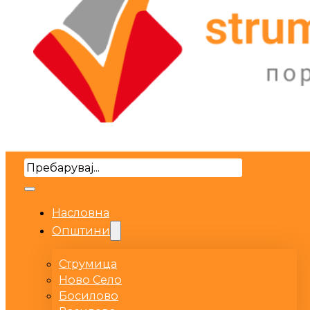
Search
Насловна
Општини
Струмица
Ново Село
Босилово