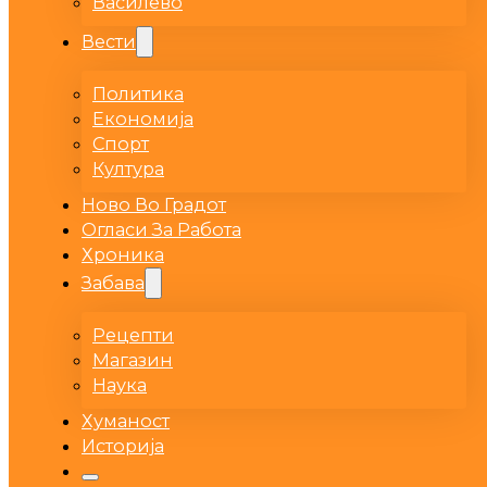
Василево
Вести
Политика
Економија
Спорт
Култура
Ново Во Градот
Огласи За Работа
Хроника
Забава
Рецепти
Магазин
Наука
Хуманост
Историја