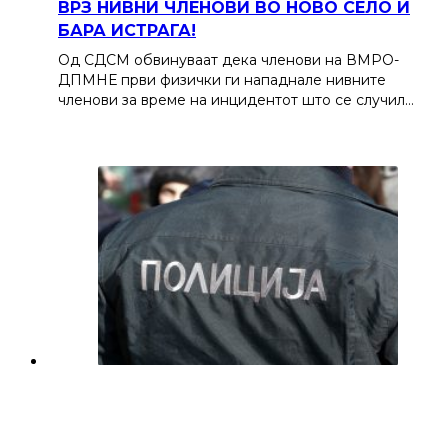
ВРЗ НИВНИ ЧЛЕНОВИ ВО НОВО СЕЛО И
БАРА ИСТРАГА!
Од СДСМ обвинуваат дека членови на ВМРО-
ДПМНЕ први физички ги нападнале нивните
членови за време на инцидентот што се случил…
Татко во Струмичко го бутнал 19
годишниот син по скали, момчето се
здобило со тешки повреди