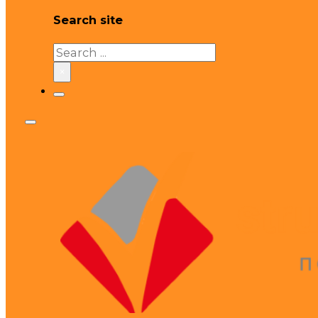
Search site
Search
×