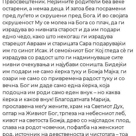
Првосвештеник. Нејзините родители беа веќе
остарени, а немаа деца. И затоа беа посрамени
пред луѓето и скрушени пред Бога. И во својата
скрушеност Му се молеа на Бога со плач, да ги
израдува во нивната старост и да им подари
едно чедо, како што некогаш ги израдува
старецот Авраам и старицата Сара подарувајќи
им го синот Исак. И семоќниот Бог Кој гледа сè ги
израдува со радост што ги надминуваше сите
нивни очекувања и најубави соништа. Бидејќи
им подари не само ќерка туку и Божја Мајка; ги
озари не само со привремена радост туку и со
вечна. Бог им даде само една ќерка, која
подоцна им роди само еден внук – но каква
ќерка и каков внук! Благодатната Марија,
прославена меѓу жените, храм на Светиот Дух,
олтар на Живиот Бог, трпеза на небесниот леб,
кивот на светоста Божја, дрво со најсладок плод,
слава на родот човечки, пофалба на женскиот
род, источник на девственоста и чистотата – тоа