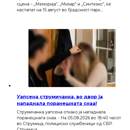
сцена – „Меморија“, „Мизар“ и „Синтезис“, ќе
настапат на 15 август во Градскиот парк…
Уапсена струмичанка, во двор ја
нападнала поранешната снаа!
Струмичанка уапсена откако ја нападнала
поранешната снаа. - На 05.08.2026 во 18:40 часот
во Струмица, полициски службеници од СВР
Струмица…