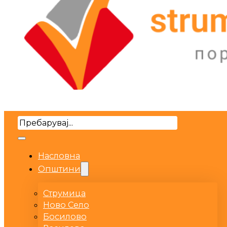
Search
Насловна
Општини
Струмица
Ново Село
Босилово