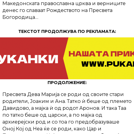
Македонската православна црква и верниците
денес го славаат Рождеството на Пресвета
Богородица…
ТЕКСТОТ ПРОДОЛЖУВА ПО РЕКЛАМАТА:
ПРОДОЛЖЕНИЕ:
Пресвета Дева Марија се роди од своите стари
родители, Јоаким и Ана. Татко ѝ беше од племето
Давидово, а мајка ѝ од родот Аронов. И така Таа
по татко беше од царски, а по мајка од
архиерејски род и со тоа го предобразуваше
Оној Кој од Неа ќе се роди, како Цар и