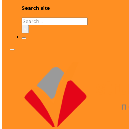
Search site
Search
×