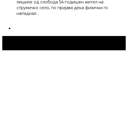
лишиле од слобода 54-годишен жител на
струмичко село, по пријава дека физички го
нападнал…
Струмица Денес © 2024