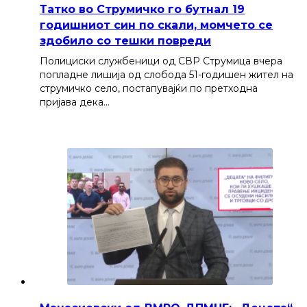
Татко во Струмичко го бутнал 19
годишниот син по скали, момчето се
здобило со тешки повреди
Полициски службеници од СВР Струмица вчера
попладне лишија од слобода 51-годишен жител на
струмичко село, постапувајќи по претходна
пријава дека…