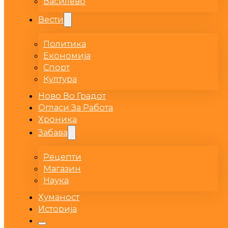
Василево
Вести
Политика
Економија
Спорт
Култура
Ново Во Градот
Огласи За Работа
Хроника
Забава
Рецепти
Магазин
Наука
Хуманост
Историја