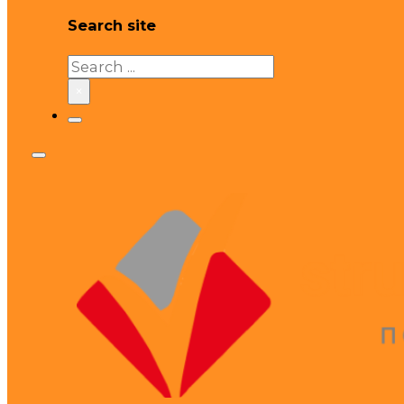
Search site
Search
×