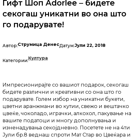
Гифт Шоп Adorlee – бидете
секогаш уникатни во она што
го подарувате!
Струмица Денес
Јули 22, 2018
Автор:
Датум:
Култура
Категории:
Импресионирајте со вашиот подарок, секогаш
бидете различни и креативни со она што го
подарувате. Голем избор на уникатни букети,
цветни аранжмани во кутии, свежо и вештачко
цвеќе, чоколадо, играчки, алкохол, пакување на
вашите податоци и многу дополнувања и
изненадувања секојдневно. Посетете не на 4ти
Јули бр.8 веднаш спроти Мат Стар во Цвеќара и