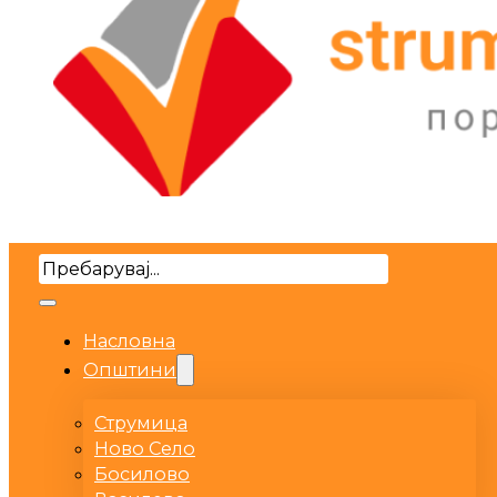
Search
Насловна
Општини
Струмица
Ново Село
Босилово