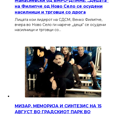
Манасиевски од ВМРО-ДПМНЕ: „Децата“
на Филипче од Ново Село се осудени
насилници и трговци со дрога
Лицата кои лидерот на СДСМ, Венко Филипче,
вчера во Ново Село ги нарече „деца“ се осудени
насилници и трговци со…
МИЗАР, МЕМОРИЈА И СИНТЕЗИС НА 15
АВГУСТ ВО ГРАДСКИОТ ПАРК ВО