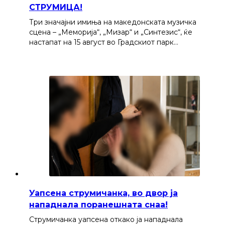
СТРУМИЦА!
Три значајни имиња на македонската музичка
сцена – „Меморија“, „Мизар“ и „Синтезис“, ќе
настапат на 15 август во Градскиот парк…
Уапсена струмичанка, во двор ја
нападнала поранешната снаа!
Струмичанка уапсена откако ја нападнала