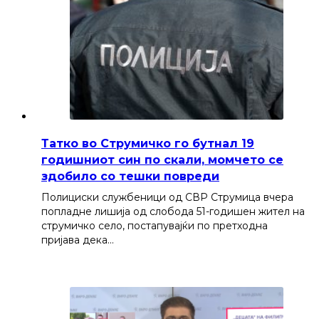
Татко во Струмичко го бутнал 19
годишниот син по скали, момчето се
здобило со тешки повреди
Полициски службеници од СВР Струмица вчера
попладне лишија од слобода 51-годишен жител на
струмичко село, постапувајќи по претходна
пријава дека…