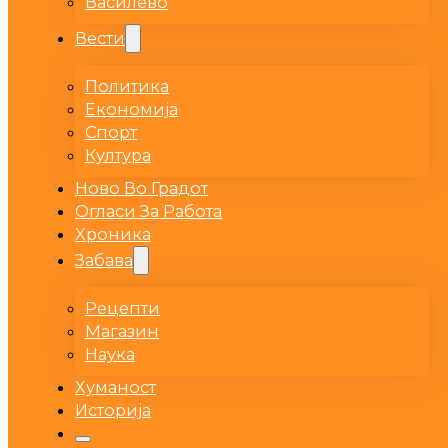
Василево
Вести
Политика
Економија
Спорт
Култура
Ново Во Градот
Огласи За Работа
Хроника
Забава
Рецепти
Магазин
Наука
Хуманост
Историја