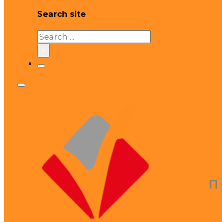
Search site
Search
×