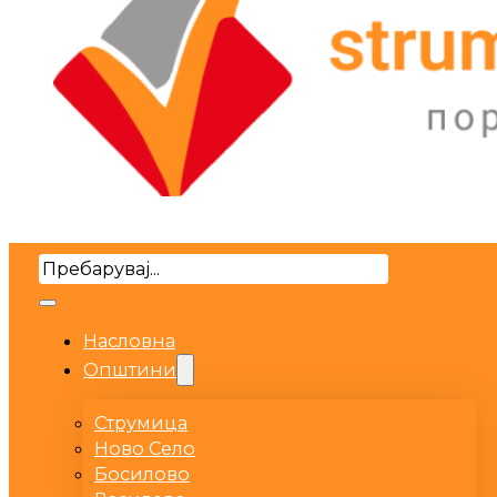
Search
Насловна
Општини
Струмица
Ново Село
Босилово