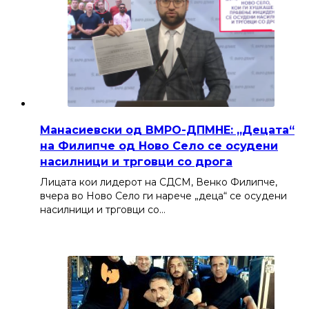
Манасиевски од ВМРО-ДПМНЕ: „Децата“
на Филипче од Ново Село се осудени
насилници и трговци со дрога
Лицата кои лидерот на СДСМ, Венко Филипче,
вчера во Ново Село ги нарече „деца“ се осудени
насилници и трговци со…