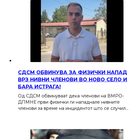
СДСМ ОБВИНУВА ЗА ФИЗИЧКИ НАПАД
ВРЗ НИВНИ ЧЛЕНОВИ ВО НОВО СЕЛО И
БАРА ИСТРАГА!
Од СДСМ обвинуваат дека членови на ВМРО-
ДПМНЕ први физички ги нападнале нивните
членови за време на инцидентот што се случил…