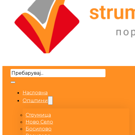
Search
Насловна
Општини
Струмица
Ново Село
Босилово