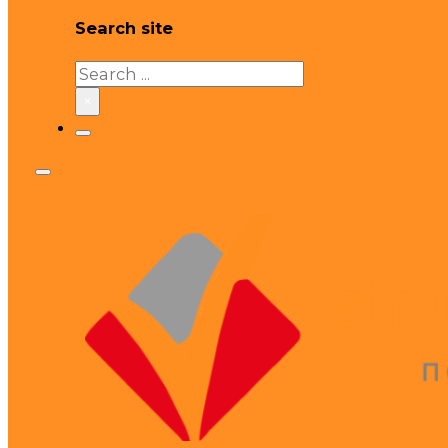
Search site
Search
×