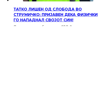
ТАТКО ЛИШЕН ОД СЛОБОДА ВО
СТРУМИЧКО: ПРИЈАВЕН ДЕКА ФИЗИЧКИ
ГО НАПАДНАЛ СВОЈОТ СИН!
Полициски службеници од СВР Струмица утрово
лишиле од слобода 54-годишен жител на
струмичко село, по пријава дека физички го
нападнал…