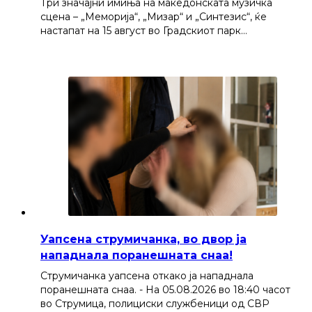
Три значајни имиња на македонската музичка
сцена – „Меморија“, „Мизар“ и „Синтезис“, ќе
настапат на 15 август во Градскиот парк…
Уапсена струмичанка, во двор ја
нападнала поранешната снаа!
Струмичанка уапсена откако ја нападнала
поранешната снаа. - На 05.08.2026 во 18:40 часот
во Струмица, полициски службеници од СВР