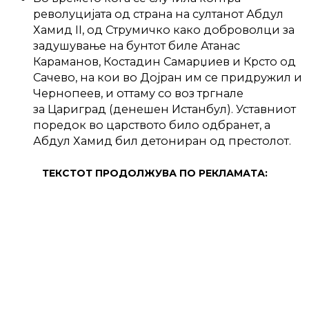
револуцијата од страна на султанот Абдул
Хамид II, од Струмичко како доброволци за
задушување на бунтот биле Атанас
Караманов, Костадин Самарџиев и Крсто од
Сачево, на кои во Дојран им се придружил и
Чернопеев, и оттаму со воз тргнале
за Цариград (денешен Истанбул). Уставниот
поредок во царството било одбранет, а
Абдул Хамид бил детониран од престолот.
ТЕКСТОТ ПРОДОЛЖУВА ПО РЕКЛАМАТА: