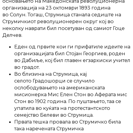
основањето на Македонската револуционерна
организација на 23 октомври 1893 година
во Солун. Тогаш, Струмица станала седиште на
Струмичкиот револуционерен округ кој во
неколку наврати бил посетуван од самиот Гоце
Делчев.
Еден од првите кои ги прифатиле идеите на
организацијата бил Стојан Георгиев, роден
во Дабиље, кој бил главен егзархиски учител
во градот.
Во близина на Струмица, кај
селото Градошорци се случило
ослободувањето на американската
мисионерка Мис Елен Стон во Аферата мис
Стон во 1902 година. По пуштањето, таа се
упатила во куќата на протестантското
семејство Белеви во Струмица.
Првата тешка провала во Струмичко била
така наречената Струмичка