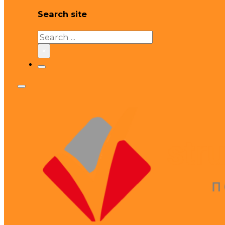
Search site
Search
×