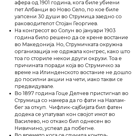
афера од 1901 година, кога биле убиени
пет Албанци во Ново Село, по кое биле
уапсени 30 души во Струмица заедно со
раководителот Стојан Георгиев.
На конгресот во Солун во јануари 1903
година било решено да се крене востание
во Македонија. Но, Струмичката окружна
организација не одржала конгрес, како што
тоа го сториле некои други окрузи. Тоа е
причината поради која во Струмичко за
време на Илинденското востание не дошло
до посилни акции на чети, иако такви се
предвидувале.
Во 1897 година Гоце Делчев пристигнал во
Струмица со намера да го фати на Назлам-
бег за откуп. Чифлик-сајбијата бил фатен
додека се упатувал кон својот имот во
Василево, но откако бил однесен во
Нивичино, успеал да побегне.
Во времето кога се случила контра-