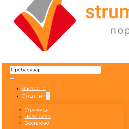
Search
Насловна
Општини
Струмица
Ново Село
Босилово