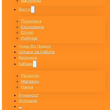
Василево
Вести
Политика
Економија
Спорт
Култура
Ново Во Градот
Огласи За Работа
Хроника
Забава
Рецепти
Магазин
Наука
Хуманост
Историја