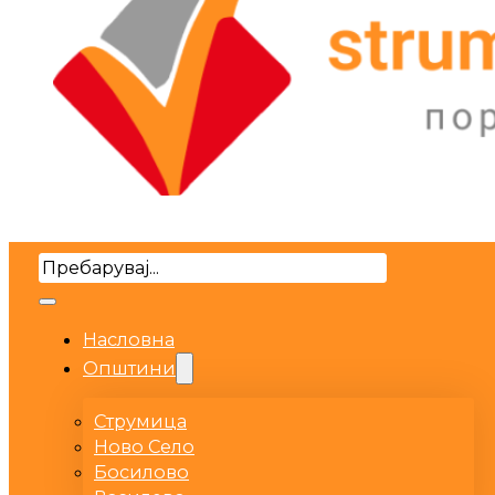
Search
Насловна
Општини
Струмица
Ново Село
Босилово