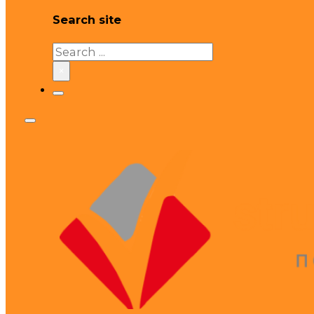
Search site
Search
×