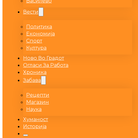
Василево
Вести
Политика
Економија
Спорт
Култура
Ново Во Градот
Огласи За Работа
Хроника
Забава
Рецепти
Магазин
Наука
Хуманост
Историја