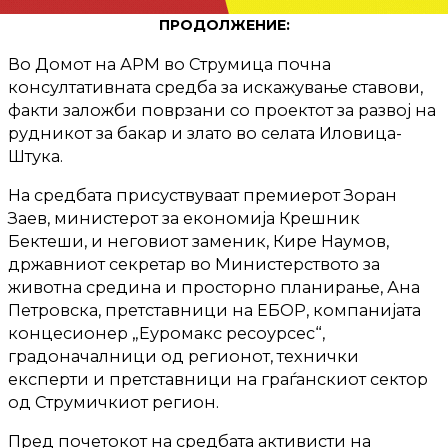
ПРОДОЛЖЕНИЕ:
Во Домот на АРМ во Струмица почна
консултативната средба за искажување ставови,
факти заложби поврзани со проектот за развој на
рудникот за бакар и злато во селата Иловица-
Штука.
На средбата присуствуваат премиерот Зоран
Заев, министерот за економија Крешник
Бектеши, и неговиот заменик, Кире Наумов,
државниот секретар во Министерството за
животна средина и просторно планирање, Ана
Петровска, претставници на ЕБОР, компанијата
концесионер „Еуромакс ресоурсес“,
градоначалници од регионот, технички
експерти и претставници на граѓанскиот сектор
од Струмичкиот регион.
Пред почетокот на средбата активисти на