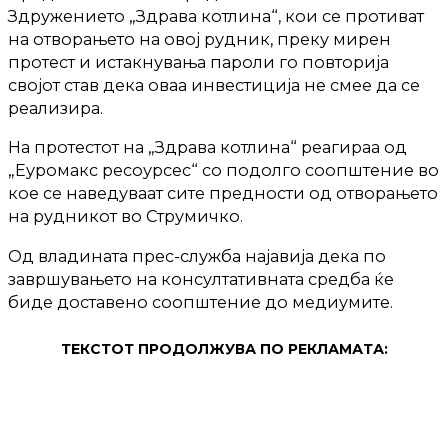
Здружението „Здрава котлина“, кои се противат
на отворањето на овој рудник, преку мирен
протест и истакнувања пароли го повторија
својот став дека оваа инвестиција не смее да се
реализира.
На протестот на „Здрава котлина“ реагираа од
„Еуромакс ресоурсес“ со подолго соопштение во
кое се наведуваат сите предности од отворањето
на рудникот во Струмичко.
Од владината прес-служба најавија дека по
завршувањето на консултативната средба ќе
биде доставено соопштение до медиумите.
ТЕКСТОТ ПРОДОЛЖУВА ПО РЕКЛАМАТА: