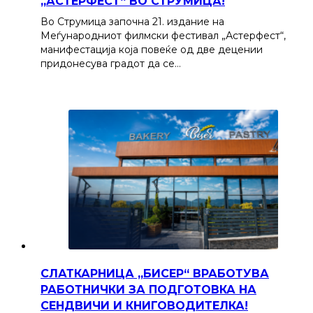
„АСТЕРФЕСТ“ ВО СТРУМИЦА!
Во Струмица започна 21. издание на
Меѓународниот филмски фестивал „Астерфест“,
манифестација која повеќе од две децении
придонесува градот да се…
СЛАТКАРНИЦА „БИСЕР“ ВРАБОТУВА
РАБОТНИЧКИ ЗА ПОДГОТОВКА НА
СЕНДВИЧИ И КНИГОВОДИТЕЛКА!