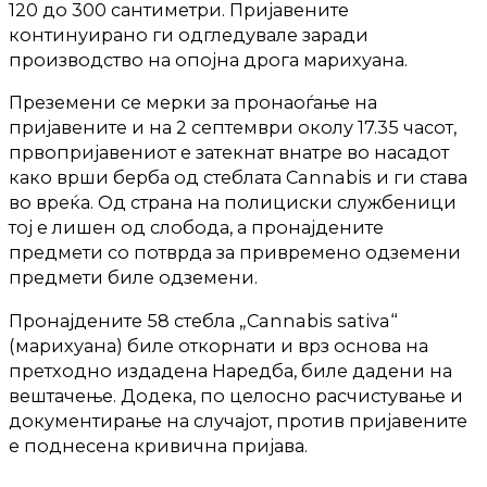
120 до 300 сантиметри. Пријавените
континуирано ги одгледувале заради
производство на опојна дрога марихуана.
Преземени се мерки за пронаоѓање на
пријавените и на 2 септември околу 17.35 часот,
првопријавениот е затекнат внатре во насадот
како врши берба од стеблата Cannabis и ги става
во вреќа. Од страна на полициски службеници
тој е лишен од слобода, а пронајдените
предмети со потврда за привремено одземени
предмети биле одземени.
Пронајдените 58 стебла „Cannabis sativa“
(марихуана) биле откорнати и врз основа на
претходно издадена Наредба, биле дадени на
вештачење. Додека, по целосно расчистување и
документирање на случајот, против пријавените
е поднесена кривична пријава.