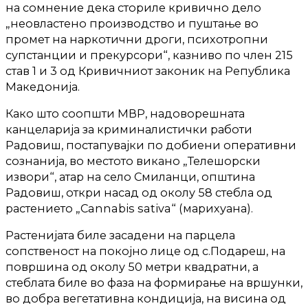
на сомнение дека сториле кривично дело
„неовластено производство и пуштање во
промет на наркотични дроги, психотропни
супстанции и прекурсори“, казниво по член 215
став 1 и 3 од Кривичниот законик на Република
Македонија.
Како што соопшти МВР, надоворешната
канцеларија за криминалистички работи
Радовиш, постапувајки по добиени оперативни
сознанија, во местото викано „Телешорски
извори“, атар на село Смиланци, општина
Радовиш, откри насад од околу 58 стебла од
растението „Cannabis sativa“ (марихуана).
Растенијата биле засадени на парцела
сопственост на покојно лице од с.Подареш, на
површина од околу 50 метри квадратни, а
стеблата биле во фаза на формирање на вршунки,
во добра вегетативна кондиција, на висина од