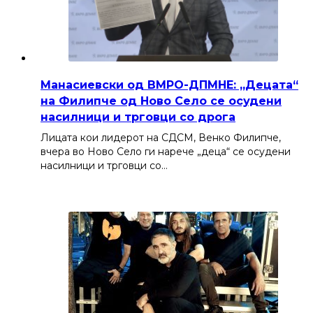
Манасиевски од ВМРО-ДПМНЕ: „Децата“
на Филипче од Ново Село се осудени
насилници и трговци со дрога
Лицата кои лидерот на СДСМ, Венко Филипче,
вчера во Ново Село ги нарече „деца“ се осудени
насилници и трговци со…