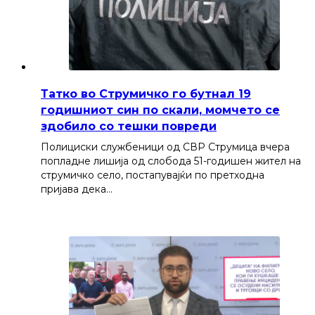
Татко во Струмичко го бутнал 19
годишниот син по скали, момчето се
здобило со тешки повреди
Полициски службеници од СВР Струмица вчера
попладне лишија од слобода 51-годишен жител на
струмичко село, постапувајќи по претходна
пријава дека…