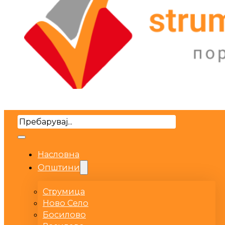
Search
Насловна
Општини
Струмица
Ново Село
Босилово