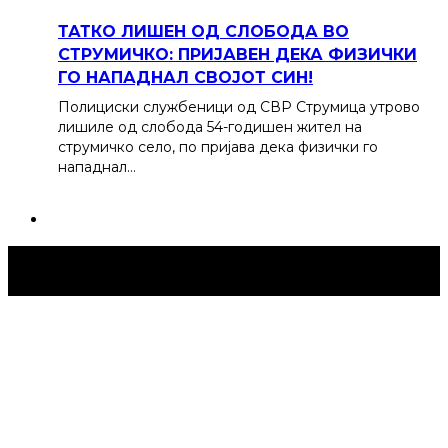
ТАТКО ЛИШЕН ОД СЛОБОДА ВО
СТРУМИЧКО: ПРИЈАВЕН ДЕКА ФИЗИЧКИ
ГО НАПАДНАЛ СВОЈОТ СИН!
Полициски службеници од СВР Струмица утрово
лишиле од слобода 54-годишен жител на
струмичко село, по пријава дека физички го
нападнал…
Струмица Денес © 2024