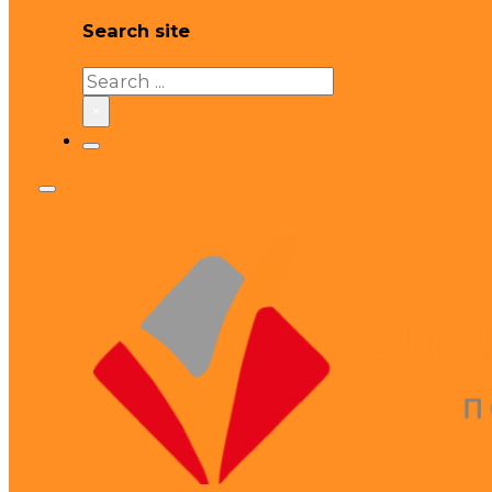
Search site
Search
×