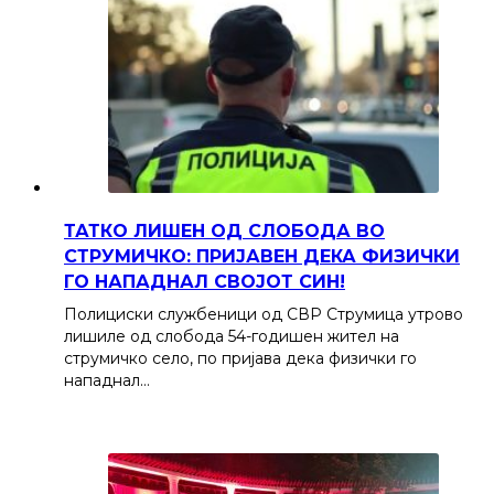
ТАТКО ЛИШЕН ОД СЛОБОДА ВО
СТРУМИЧКО: ПРИЈАВЕН ДЕКА ФИЗИЧКИ
ГО НАПАДНАЛ СВОЈОТ СИН!
Полициски службеници од СВР Струмица утрово
лишиле од слобода 54-годишен жител на
струмичко село, по пријава дека физички го
нападнал…