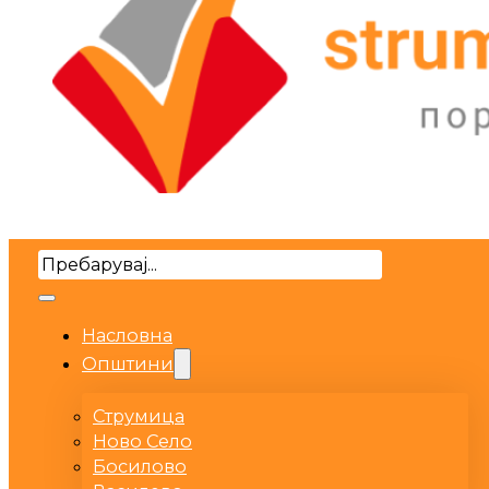
Search
Насловна
Општини
Струмица
Ново Село
Босилово