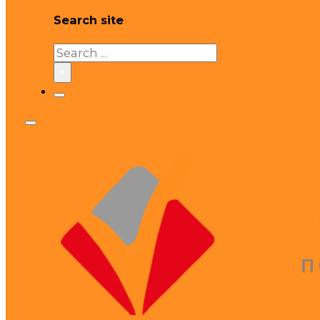
Search site
Search
×