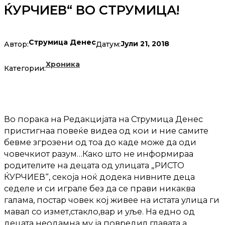
ЌУРЧИЕВ“ ВО СТРУМИЦА!
Струмица Денес
Јули 21, 2018
Автор:
Датум:
Хроника
Категории:
Во порака на Редакцијата на Струмица Денес
пристигнаа повеќе видеа од кои и ние самите
бевме згрозени од тоа до каде може да оди
човечкиот разум…Како што не информираа
родителите на децата од улицата „РИСТО
ЌУРЧИЕВ“, секоја ноќ додека нивните деца
седеле и си играле без да се прави никаква
галама, постар човек кој живее на истата улица ги
мавал со измет,стакло,вар и уље. На едно од
децата неодамна му ја повредил главата а