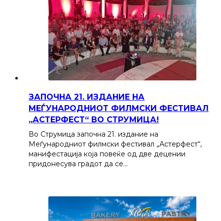
ЗАПОЧНА 21. ИЗДАНИЕ НА
МЕЃУНАРОДНИОТ ФИЛМСКИ ФЕСТИВАЛ
„АСТЕРФЕСТ“ ВО СТРУМИЦА!
Во Струмица започна 21. издание на
Меѓународниот филмски фестивал „Астерфест“,
манифестација која повеќе од две децении
придонесува градот да се…