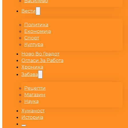
Василево
Вести
Политика
Економија
Спорт
Култура
Ново Во Градот
Огласи За Работа
Хроника
Забава
Рецепти
Магазин
Наука
Хуманост
Историја