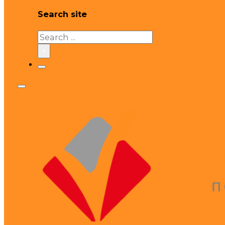
Search site
Search
×