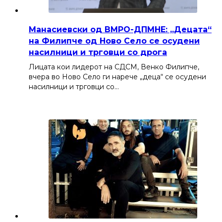
Манасиевски од ВМРО-ДПМНЕ: „Децата“
на Филипче од Ново Село се осудени
насилници и трговци со дрога
Лицата кои лидерот на СДСМ, Венко Филипче,
вчера во Ново Село ги нарече „деца“ се осудени
насилници и трговци со…