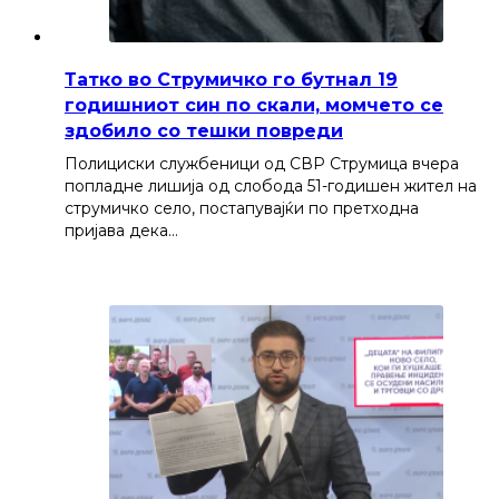
Татко во Струмичко го бутнал 19
годишниот син по скали, момчето се
здобило со тешки повреди
Полициски службеници од СВР Струмица вчера
попладне лишија од слобода 51-годишен жител на
струмичко село, постапувајќи по претходна
пријава дека…