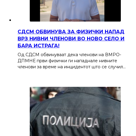
СДСМ ОБВИНУВА ЗА ФИЗИЧКИ НАПАД
ВРЗ НИВНИ ЧЛЕНОВИ ВО НОВО СЕЛО И
БАРА ИСТРАГА!
Од СДСМ обвинуваат дека членови на ВМРО-
ДПМНЕ први физички ги нападнале нивните
членови за време на инцидентот што се случил…