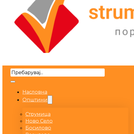
Search
Насловна
Општини
Струмица
Ново Село
Босилово