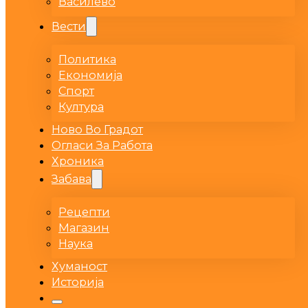
Василево
Вести
Политика
Економија
Спорт
Култура
Ново Во Градот
Огласи За Работа
Хроника
Забава
Рецепти
Магазин
Наука
Хуманост
Историја