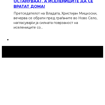
ОСТАНУВААТ, А ИСЕЛЕНИЦИТЕ ДА СЕ
ВРАТАТ ДОМА!
Претседателот на Владата, Христијан Мицкоски,
вечерва се обрати пред граѓаните во Ново Село,
нагласувајќи ја силната поврзаност на
иселениците со…
Струмица Денес © 2024