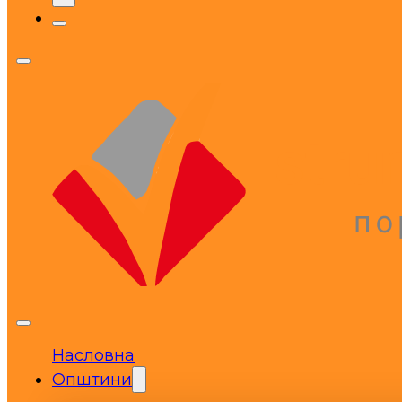
Насловна
Општини