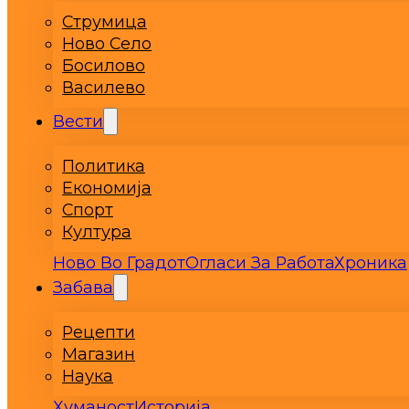
Струмица
Ново Село
Босилово
Василево
Вести
Политика
Економија
Спорт
Култура
Ново Во Градот
Огласи За Работа
Хроника
Забава
Рецепти
Магазин
Наука
Хуманост
Историја