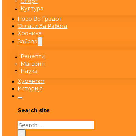
Спорт
Култура
Ново Во Градот
Огласи За Работа
Хроника
Забава
Рецепти
Магазин
Наука
Хуманост
Историја
Search site
Search
×