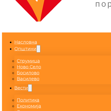
Насловна
Општини
Струмица
Ново Село
Босилово
Василево
Вести
Политика
Економија