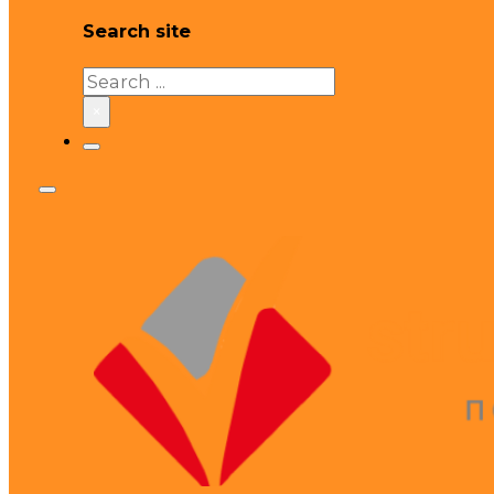
Search site
Search
×