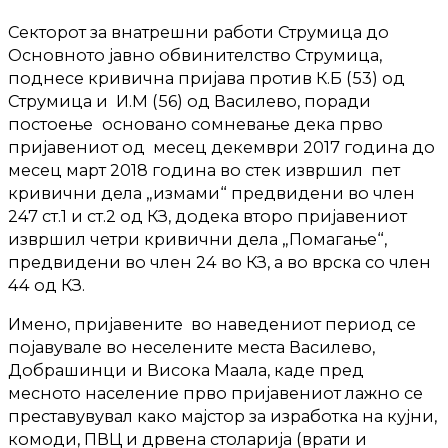
Секторот за внатрешни работи Струмица до
Основното јавно обвинителство Струмица,
поднесе кривична пријава против К.Б (53) од
Струмица и И.М (56) од Василево, поради
постоење
основано сомневање дека прво
пријавениот од месец декември 2017 година до
месец март 2018 година во стек извршил пет
кривични дела „измами“ предвидени во член
247 ст.1 и ст.2 од КЗ, додека второ пријавениот
извршил четри кривични дела „Помагање“,
предвидени во член 24 во КЗ, а во врска со член
44 од КЗ.
Имено, пријавените во наведениот период се
појавувале во неселените места Василево,
Добрашинци и Висока Маала, каде пред
месното население прво пријавениот лажно се
преставувувал како мајстор за изработка на кујни,
комоди, ПВЦ и дрвена столарија (врати и