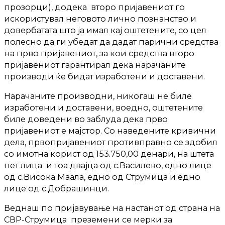
прозорци), додека второ пријавениот го
искористувал неговото лично познанство и
довербатата што ја имал кај оштетените, со цел
полесно да ги убедат да дадат парични средства
на прво пријавениот, за кои средства второ
пријавениот гарантирал дека нарачаните
производи ќе бидат изработени и доставени.
Нарачаните производни, никогаш не биле
изработени и доставени, воедно, оштетените
биле доведени во заблуда дека прво
пријавениот е мајстор. Со наведените кривични
дела, првопријавениот противправно се здобил
со имотна корист од 153.750,00 денари, на штета
пет лица и тоа двајца од с.Василево, едно лице
од с.Висока Маала, едно од Струмица и едно
лице од с.Добрашинци.
Веднаш по пријавување на настанот од страна на
СВР-Струмица преземени се мерки за