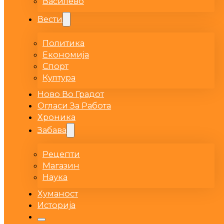
Василево
Вести
Политика
Економија
Спорт
Култура
Ново Во Градот
Огласи За Работа
Хроника
Забава
Рецепти
Магазин
Наука
Хуманост
Историја