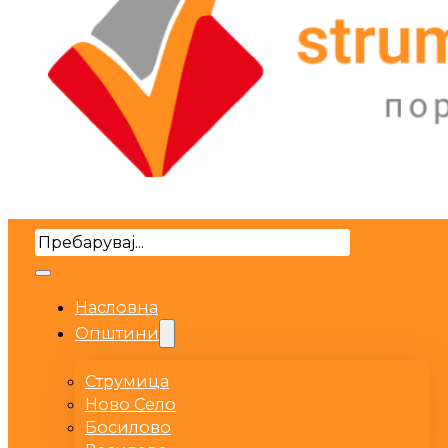
Search
Насловна
Општини
Струмица
Ново Село
Босилово