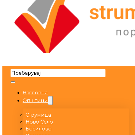
Search
Насловна
Општини
Струмица
Ново Село
Босилово