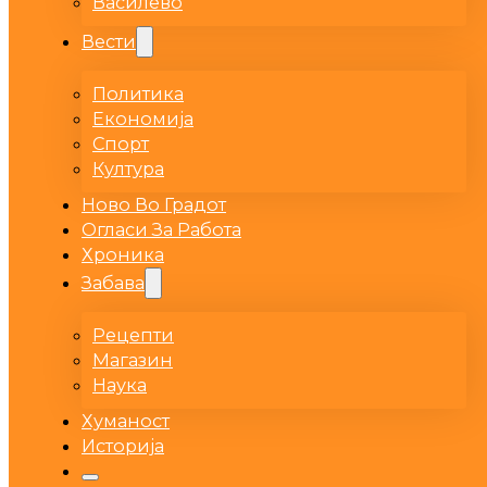
Василево
Вести
Политика
Економија
Спорт
Култура
Ново Во Градот
Огласи За Работа
Хроника
Забава
Рецепти
Магазин
Наука
Хуманост
Историја