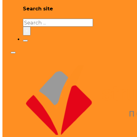
Search site
Search
×