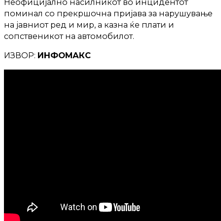
Неофицијално насилникот во инцидентот
поминал со прекршочна пријава за нарушување
на јавниот ред и мир, а казна ќе плати и
сопственикот на автомобилот.
ИЗВОР:
ИНФОМАКС