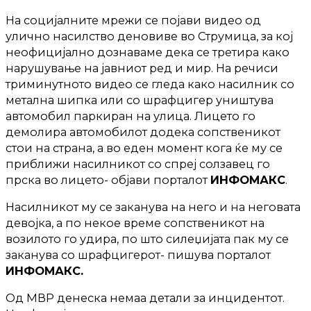
На социјалните мрежи се појави видео од
улично насилство деновиве во Струмица, за кој
неофицијално дознаваме дека се третира како
нарушување на јавниот ред и мир. На речиси
триминутното видео се гледа како насилник со
метална шипка или со шрафцигер уништува
автомобил паркиран на улица. Лицето го
демолира автомобилот додека сопственикот
стои на страна, а во еден момент кога ќе му се
приближи насилникот со спреј солзавец го
прска во лицето- објави порталот
ИНФОМАКС
.
Насилникот му се заканува на него и на неговата
девојка, а по некое време сопственикот на
возилото го удира, по што силеџијата пак му се
заканува со шрафцигерот- пишува порталот
ИНФОМАКС.
Од МВР денеска немаа детали за инцидентот.