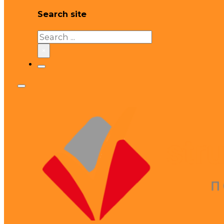
Search site
Search
×