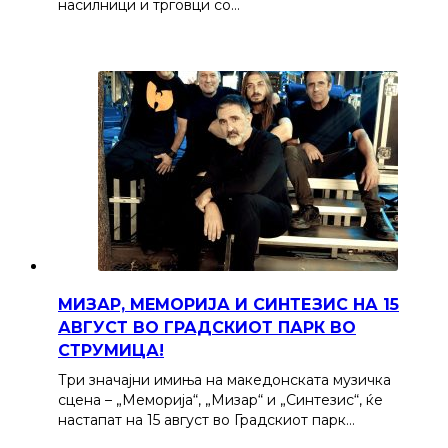
насилници и трговци со…
МИЗАР, МЕМОРИЈА И СИНТЕЗИС НА 15
АВГУСТ ВО ГРАДСКИОТ ПАРК ВО
СТРУМИЦА!
Три значајни имиња на македонската музичка
сцена – „Меморија“, „Мизар“ и „Синтезис“, ќе
настапат на 15 август во Градскиот парк…