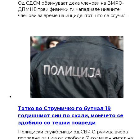
Од СДСМ обвинуваат дека членови на ВМРО-
ДПМНЕ први физички ги нападнале нивните
членови за време на инцидентот што се случил…
Татко во Струмичко го бутнал 19
годишниот син по скали, момчето се
здобило со тешки повреди
Полициски службеници од СВР Струмица вчера
попладне лишија од слобода 51-годишен жител на