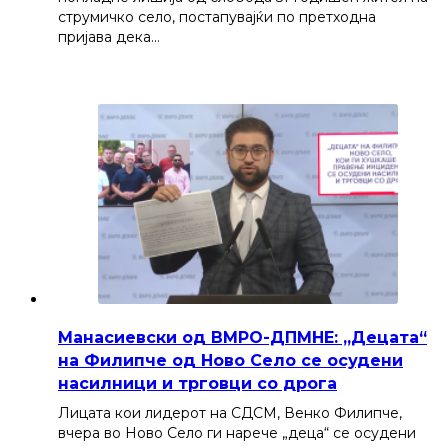
струмичко село, постапувајќи по претходна
пријава дека…
Манасиевски од ВМРО-ДПМНЕ: „Децата“
на Филипче од Ново Село се осудени
насилници и трговци со дрога
Лицата кои лидерот на СДСМ, Венко Филипче,
вчера во Ново Село ги нарече „деца“ се осудени