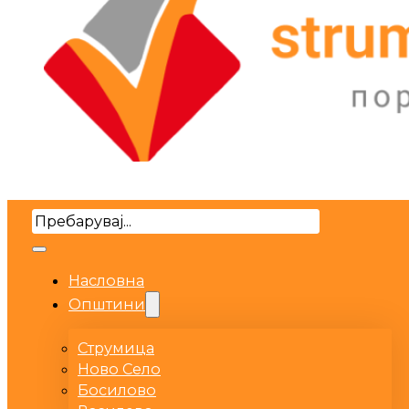
Search
Насловна
Општини
Струмица
Ново Село
Босилово