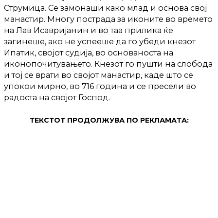
Струмица. Се замонаши како млад и основа свој
манастир. Многу пострада за иконите во времето
на Лав Исавријанин и во таа прилика ќе
загинеше, ако не успееше да го убеди кнезот
Ипатик, својот судија, во основаноста на
иконопочитувањето. Кнезот го пушти на слобода
и тој се врати во својот манастир, каде што се
упокои мирно, во 716 година и се пресели во
радоста на својот Господ.
ТЕКСТОТ ПРОДОЛЖУВА ПО РЕКЛАМАТА: