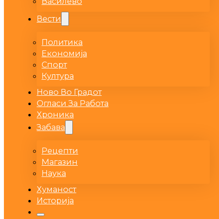
Василево
Вести
Политика
Економија
Спорт
Култура
Ново Во Градот
Огласи За Работа
Хроника
Забава
Рецепти
Магазин
Наука
Хуманост
Историја