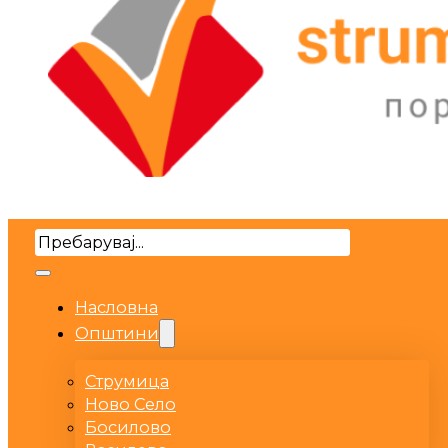
Search
Насловна
Општини
Струмица
Ново Село
Босилово