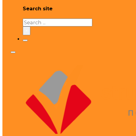
Search site
Search
×