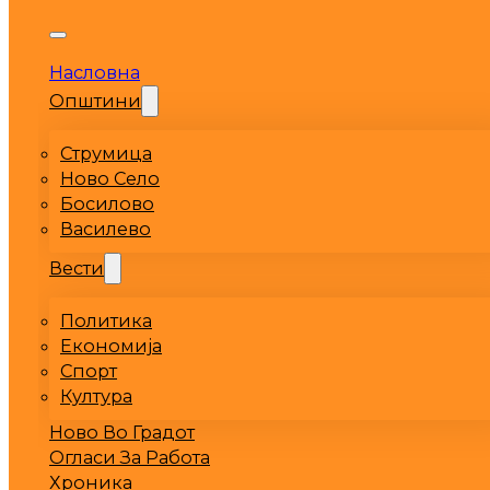
Насловна
Општини
Струмица
Ново Село
Босилово
Василево
Вести
Политика
Економија
Спорт
Култура
Ново Во Градот
Огласи За Работа
Хроника