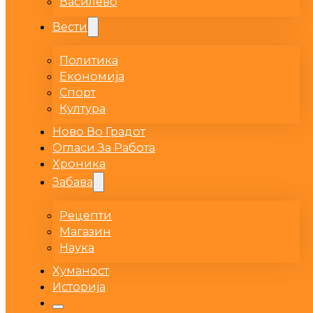
Василево
Вести
Политика
Економија
Спорт
Култура
Ново Во Градот
Огласи За Работа
Хроника
Забава
Рецепти
Магазин
Наука
Хуманост
Историја