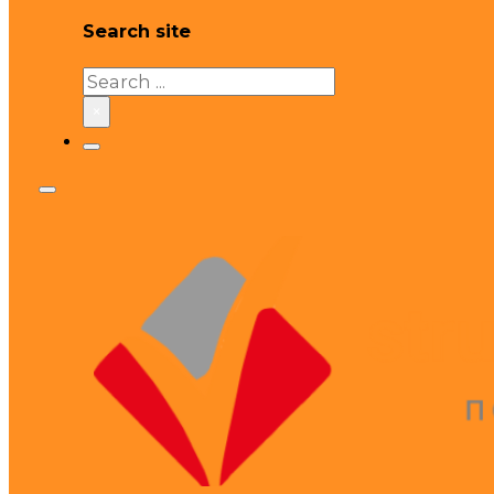
Search site
Search
×