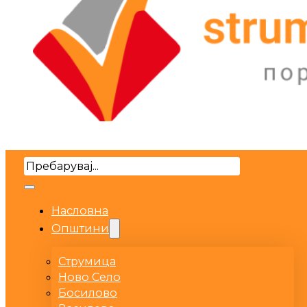
Search
Насловна
Општини
Струмица
Ново Село
Босилово