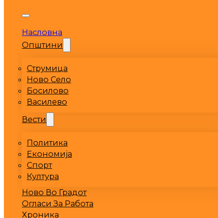
Насловна
Општини
Струмица
Ново Село
Босилово
Василево
Вести
Политика
Економија
Спорт
Култура
Ново Во Градот
Огласи За Работа
Хроника