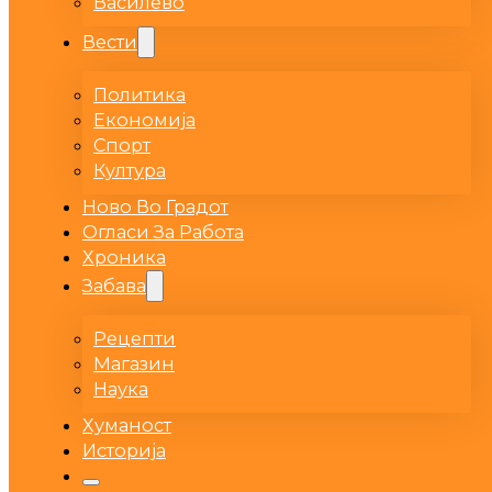
Василево
Вести
Политика
Економија
Спорт
Култура
Ново Во Градот
Огласи За Работа
Хроника
Забава
Рецепти
Магазин
Наука
Хуманост
Историја