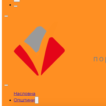
Насловна
Општини