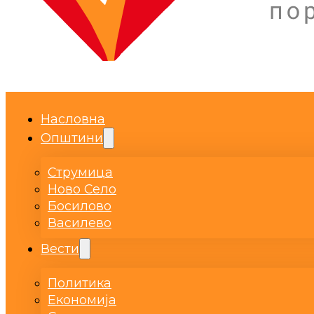
Насловна
Општини
Струмица
Ново Село
Босилово
Василево
Вести
Политика
Економија