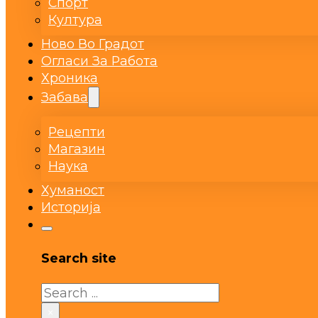
Спорт
Култура
Ново Во Градот
Огласи За Работа
Хроника
Забава
Рецепти
Магазин
Наука
Хуманост
Историја
Search site
Search
×