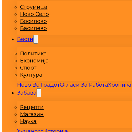
Струмица
Ново Село
Босилово
Василево
Вести
Политика
Економија
Спорт
Култура
Ново Во Градот
Огласи За Работа
Хроника
Забава
Рецепти
Магазин
Наука
Хуманост
Историја