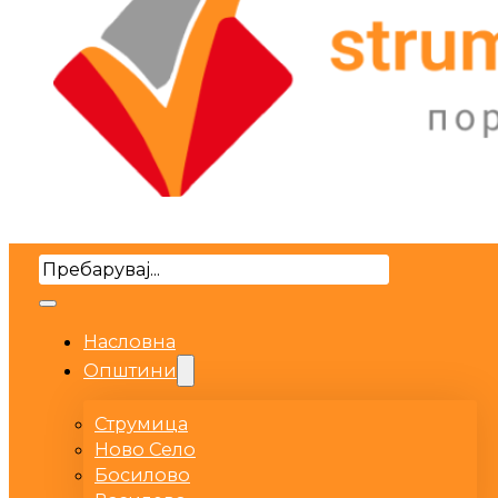
Search
Насловна
Општини
Струмица
Ново Село
Босилово