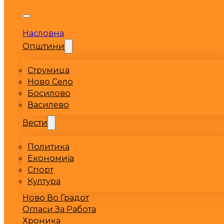
Насловна
Општини
Струмица
Ново Село
Босилово
Василево
Вести
Политика
Економија
Спорт
Култура
Ново Во Градот
Огласи За Работа
Хроника