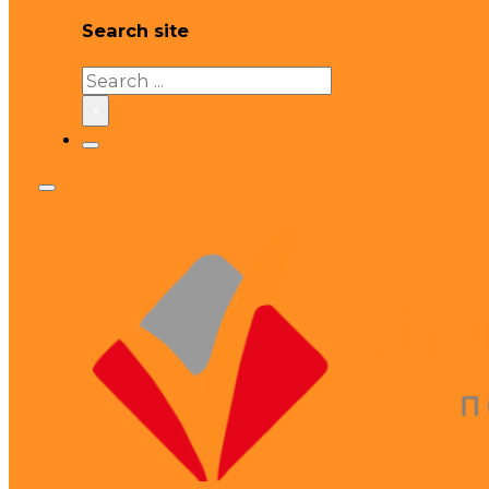
Search site
Search
×