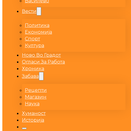
Василево
Вести
Политика
Економија
Спорт
Култура
Ново Во Градот
Огласи За Работа
Хроника
Забава
Рецепти
Магазин
Наука
Хуманост
Историја