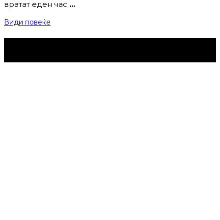
вратат еден час
…
Види повеќе
Струмица Денес © 2024