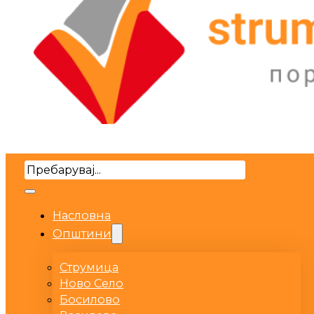
Search
Насловна
Општини
Струмица
Ново Село
Босилово