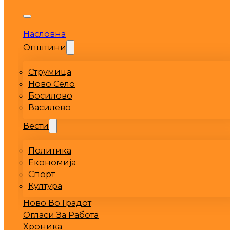
Насловна
Општини
Струмица
Ново Село
Босилово
Василево
Вести
Политика
Економија
Спорт
Култура
Ново Во Градот
Огласи За Работа
Хроника