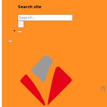
Search site
Search
×