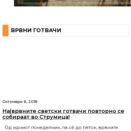
ВРВНИ ГОТВАЧИ
Октомври 6, 2018
Најврвните светски готвачи повторно се
собираат во Струмица!
Од идниот понеделник, па сè до петок, врвните