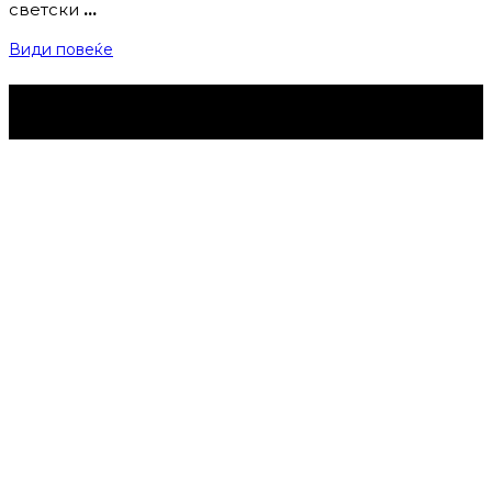
светски
…
Види повеќе
Струмица Денес © 2024