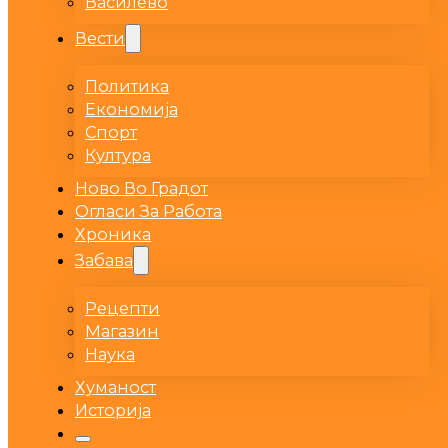
Василево
Вести
Политика
Економија
Спорт
Култура
Ново Во Градот
Огласи За Работа
Хроника
Забава
Рецепти
Магазин
Наука
Хуманост
Историја