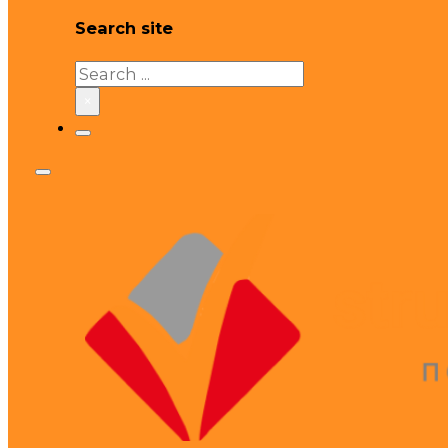
Search site
Search
×