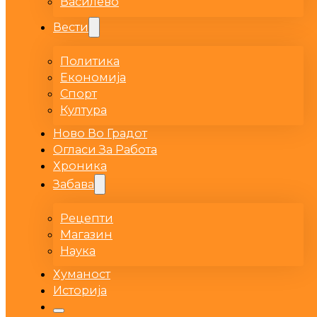
Василево
Вести
Политика
Економија
Спорт
Култура
Ново Во Градот
Огласи За Работа
Хроника
Забава
Рецепти
Магазин
Наука
Хуманост
Историја