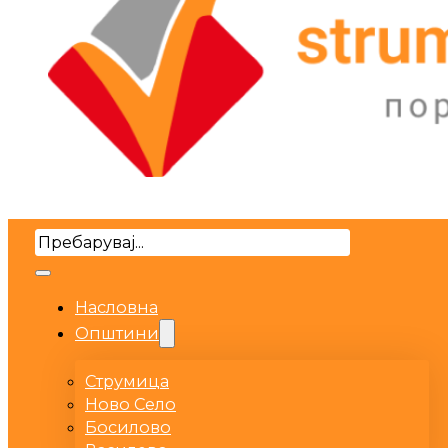
Search
Насловна
Општини
Струмица
Ново Село
Босилово