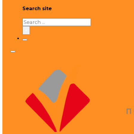
Search site
Search
×