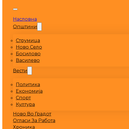
Насловна
Општини
Струмица
Ново Село
Босилово
Василево
Вести
Политика
Економија
Спорт
Култура
Ново Во Градот
Огласи За Работа
Хроника