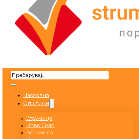
Search
Насловна
Општини
Струмица
Ново Село
Босилово