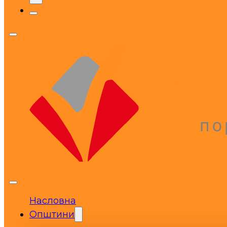
Насловна
Општини