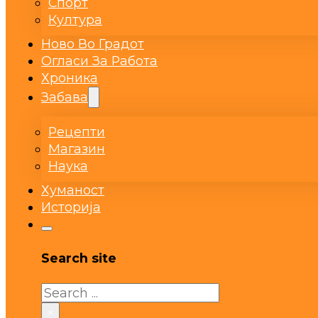
Спорт
Култура
Ново Во Градот
Огласи За Работа
Хроника
Забава
Рецепти
Магазин
Наука
Хуманост
Историја
Search site
Search
×