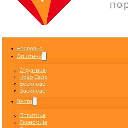
Насловна
Општини
Струмица
Ново Село
Босилово
Василево
Вести
Политика
Економија