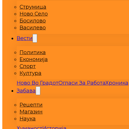
Струмица
Ново Село
Босилово
Василево
Вести
Политика
Економија
Спорт
Култура
Ново Во Градот
Огласи За Работа
Хроника
Забава
Рецепти
Магазин
Наука
Хуманост
Историја