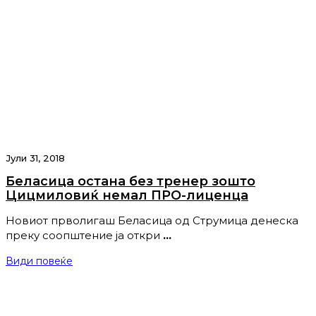
Јули 31, 2018
Беласица остана без тренер зошто
Цицмиловиќ немал ПРО-лиценца
Новиот прволигаш Беласица од Струмица денеска
преку соопштение ја откри
…
Види повеќе