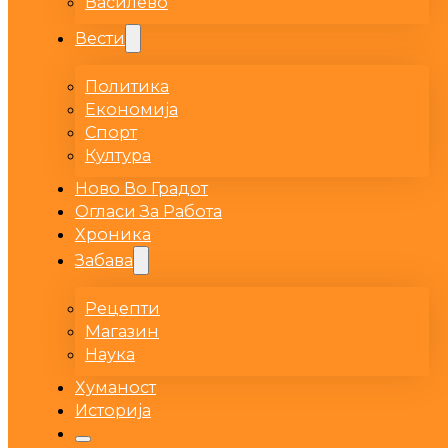
Василево
Вести
Политика
Економија
Спорт
Култура
Ново Во Градот
Огласи За Работа
Хроника
Забава
Рецепти
Магазин
Наука
Хуманост
Историја