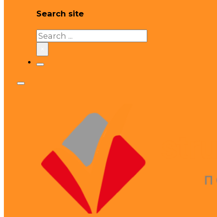
Search site
Search
×