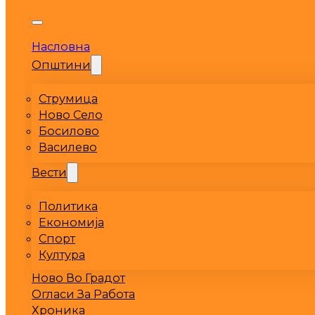
Насловна
Општини
Струмица
Ново Село
Босилово
Василево
Вести
Политика
Економија
Спорт
Култура
Ново Во Градот
Огласи За Работа
Хроника