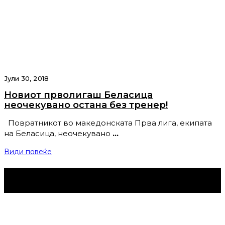
Јули 30, 2018
Новиот прволигаш Беласица
неочекувано остана без тренер!
Повратникот во македонската Прва лига, екипата
на Беласица, неочекувано
…
Види повеќе
Струмица Денес © 2024