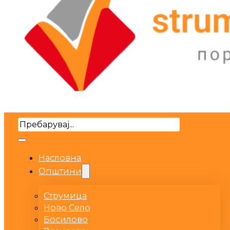
Search
Насловна
Општини
Струмица
Ново Село
Босилово