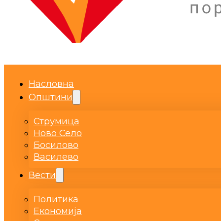
Насловна
Општини
Струмица
Ново Село
Босилово
Василево
Вести
Политика
Економија