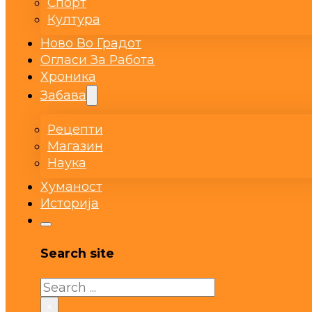
Спорт
Култура
Ново Во Градот
Огласи За Работа
Хроника
Забава
Рецепти
Магазин
Наука
Хуманост
Историја
Search site
Search
×