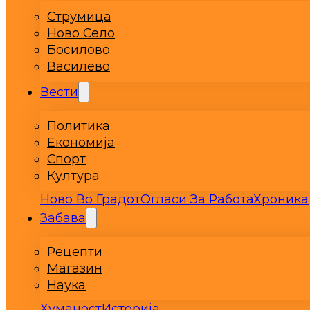
Струмица
Ново Село
Босилово
Василево
Вести
Политика
Економија
Спорт
Култура
Ново Во Градот
Огласи За Работа
Хроника
Забава
Рецепти
Магазин
Наука
Хуманост
Историја