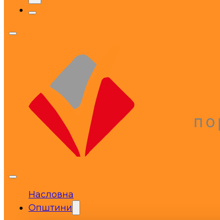
Насловна
Општини