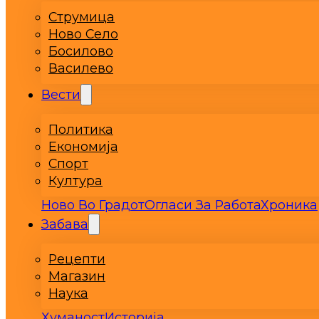
Струмица
Ново Село
Босилово
Василево
Вести
Политика
Економија
Спорт
Култура
Ново Во Градот
Огласи За Работа
Хроника
Забава
Рецепти
Магазин
Наука
Хуманост
Историја