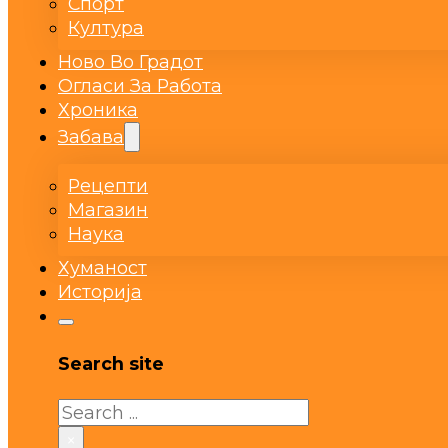
Спорт
Култура
Ново Во Градот
Огласи За Работа
Хроника
Забава
Рецепти
Магазин
Наука
Хуманост
Историја
Search site
Search
×