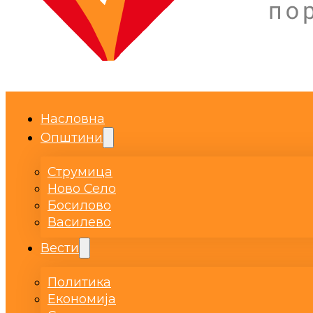
Насловна
Општини
Струмица
Ново Село
Босилово
Василево
Вести
Политика
Економија