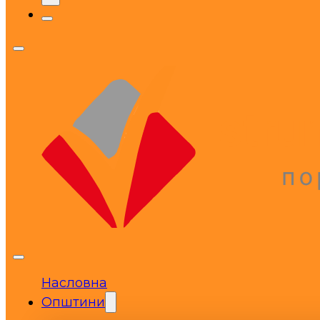
Насловна
Општини