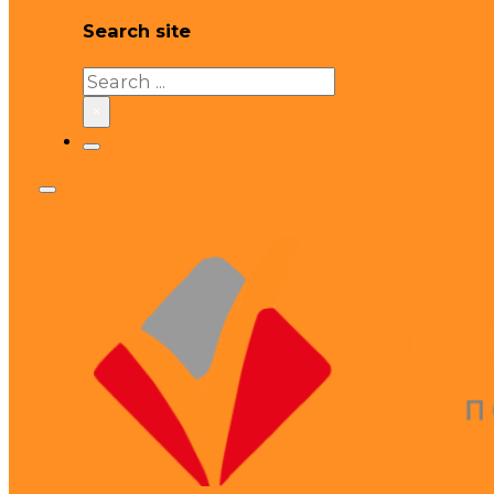
Search site
Search
×