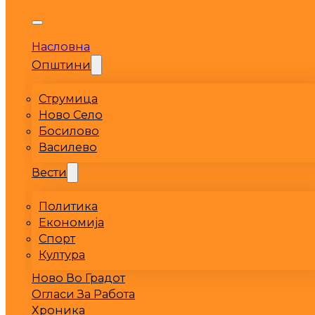
Насловна
Општини
Струмица
Ново Село
Босилово
Василево
Вести
Политика
Економија
Спорт
Култура
Ново Во Градот
Огласи За Работа
Хроника