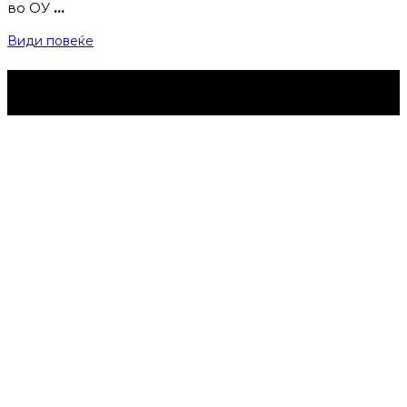
во ОУ
…
Види повеќе
Струмица Денес © 2024