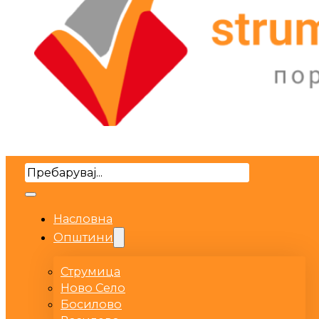
Search
Насловна
Општини
Струмица
Ново Село
Босилово