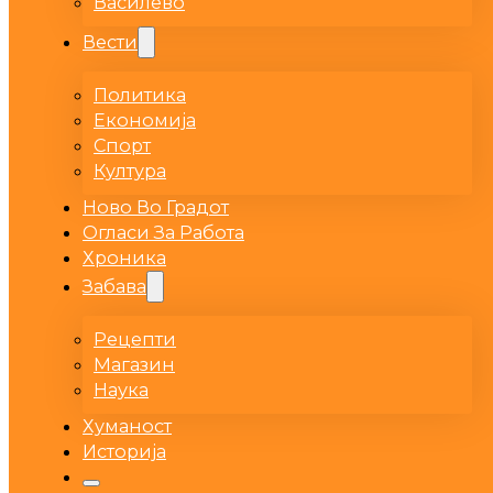
Василево
Вести
Политика
Економија
Спорт
Култура
Ново Во Градот
Огласи За Работа
Хроника
Забава
Рецепти
Магазин
Наука
Хуманост
Историја