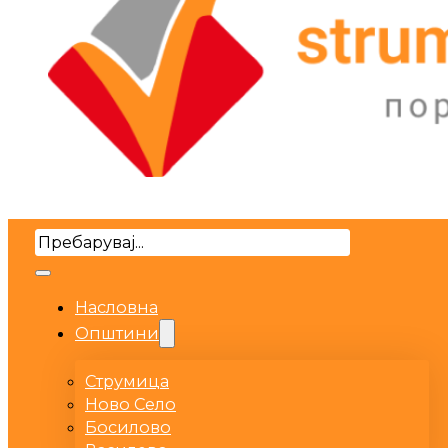
Search
Насловна
Општини
Струмица
Ново Село
Босилово