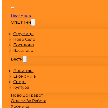
Насловна
Општини
Струмица
Ново Село
Босилово
Василево
Вести
Политика
Економија
Спорт
Култура
Ново Во Градот
Огласи За Работа
Хроника