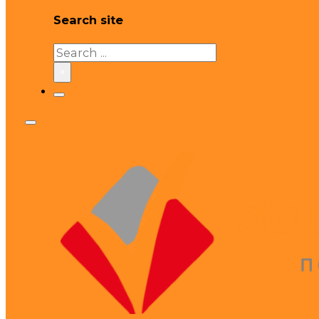
Search site
Search
×