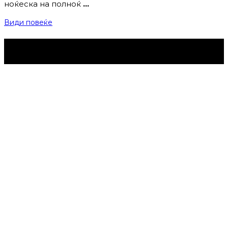
ноќеска на полноќ
…
Види повеќе
Струмица Денес © 2024