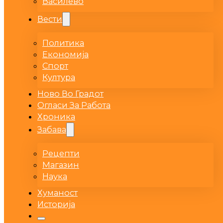
Василево
Вести
Политика
Економија
Спорт
Култура
Ново Во Градот
Огласи За Работа
Хроника
Забава
Рецепти
Магазин
Наука
Хуманост
Историја