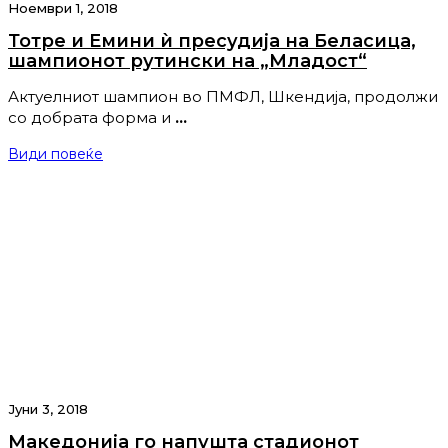
Ноември 1, 2018
Тотре и Емини ѝ пресудија на Беласица,
шампионот рутински на „Младост“
Актуелниот шампион во ПМФЛ, Шкендија, продолжи
со добрата форма и
…
Види повеќе
Јуни 3, 2018
Македонија го напушта стадионот