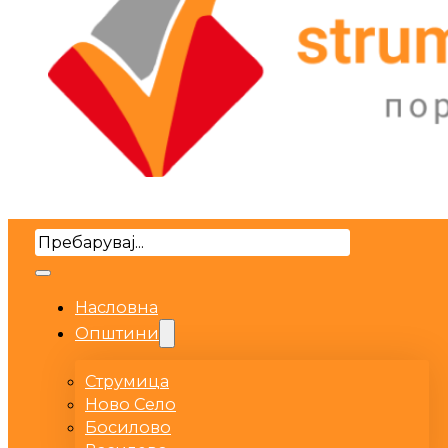
Search
Насловна
Општини
Струмица
Ново Село
Босилово