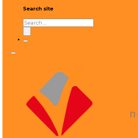
Search site
Search
×