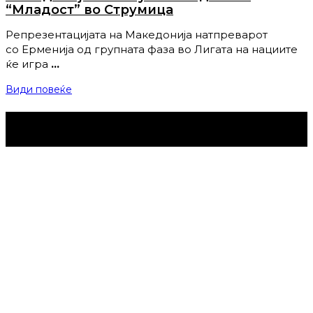
“Младост” во Струмица
Репрезентацијата на Македонија натпреварот
со Ерменија од групната фаза во Лигата на нациите
ќе игра
…
Види повеќе
Струмица Денес © 2024