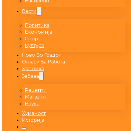
Василево
Вести
Политика
Економија
Спорт
Култура
Ново Во Градот
Огласи За Работа
Хроника
Забава
Рецепти
Магазин
Наука
Хуманост
Историја