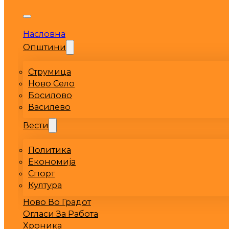
Насловна
Општини
Струмица
Ново Село
Босилово
Василево
Вести
Политика
Економија
Спорт
Култура
Ново Во Градот
Огласи За Работа
Хроника