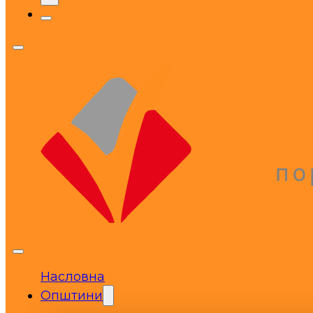
Насловна
Општини