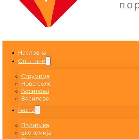
Насловна
Општини
Струмица
Ново Село
Босилово
Василево
Вести
Политика
Економија