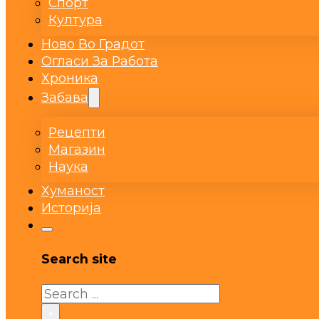
Спорт
Култура
Ново Во Градот
Огласи За Работа
Хроника
Забава
Рецепти
Магазин
Наука
Хуманост
Историја
Search site
Search
×