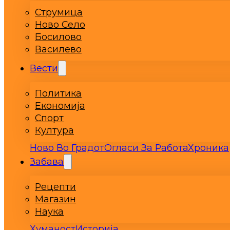
Струмица
Ново Село
Босилово
Василево
Вести
Политика
Економија
Спорт
Култура
Ново Во Градот
Огласи За Работа
Хроника
Забава
Рецепти
Магазин
Наука
Хуманост
Историја