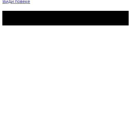
Види повеќе
Струмица Денес © 2024