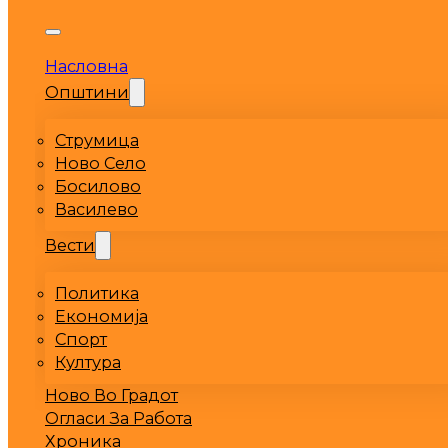
Насловна
Општини
Струмица
Ново Село
Босилово
Василево
Вести
Политика
Економија
Спорт
Култура
Ново Во Градот
Огласи За Работа
Хроника