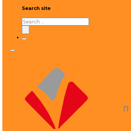
Search site
Search
×