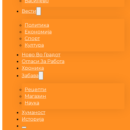
Василево
Вести
Политика
Економија
Спорт
Култура
Ново Во Градот
Огласи За Работа
Хроника
Забава
Рецепти
Магазин
Наука
Хуманост
Историја