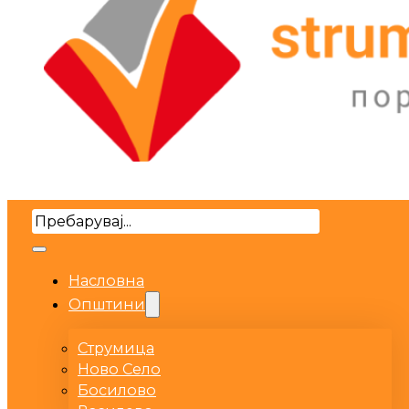
Search
Насловна
Општини
Струмица
Ново Село
Босилово