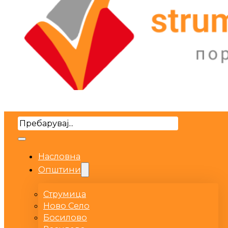
Search
Насловна
Општини
Струмица
Ново Село
Босилово