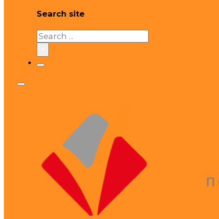
Search site
Search
×