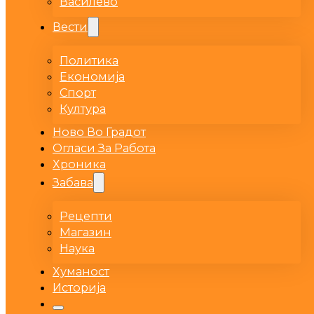
Василево
Вести
Политика
Економија
Спорт
Култура
Ново Во Градот
Огласи За Работа
Хроника
Забава
Рецепти
Магазин
Наука
Хуманост
Историја