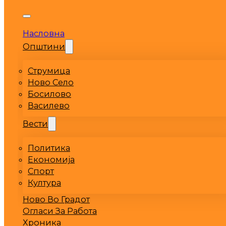
Насловна
Општини
Струмица
Ново Село
Босилово
Василево
Вести
Политика
Економија
Спорт
Култура
Ново Во Градот
Огласи За Работа
Хроника