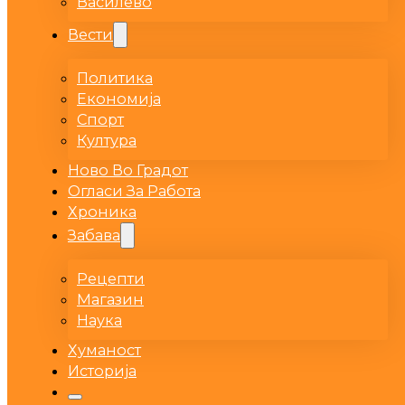
Василево
Вести
Политика
Економија
Спорт
Култура
Ново Во Градот
Огласи За Работа
Хроника
Забава
Рецепти
Магазин
Наука
Хуманост
Историја