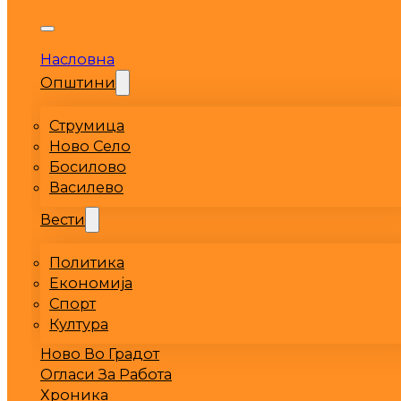
Насловна
Општини
Струмица
Ново Село
Босилово
Василево
Вести
Политика
Економија
Спорт
Култура
Ново Во Градот
Огласи За Работа
Хроника