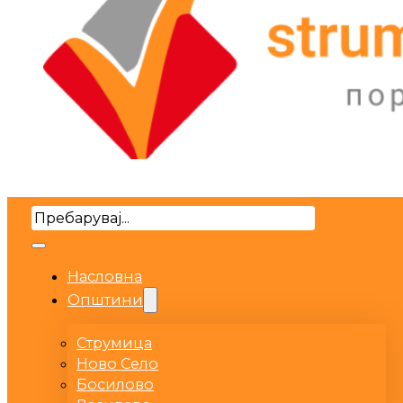
Search
Насловна
Општини
Струмица
Ново Село
Босилово