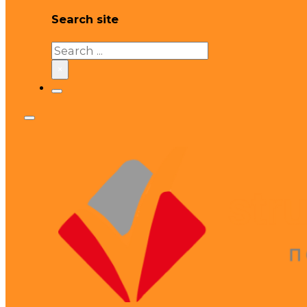
Search site
Search
×