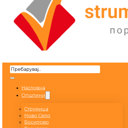
Search
Насловна
Општини
Струмица
Ново Село
Босилово