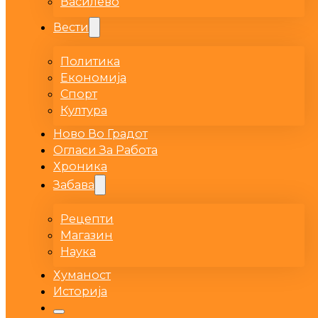
Василево
Вести
Политика
Економија
Спорт
Култура
Ново Во Градот
Огласи За Работа
Хроника
Забава
Рецепти
Магазин
Наука
Хуманост
Историја