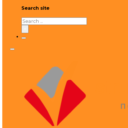
Search site
Search
×