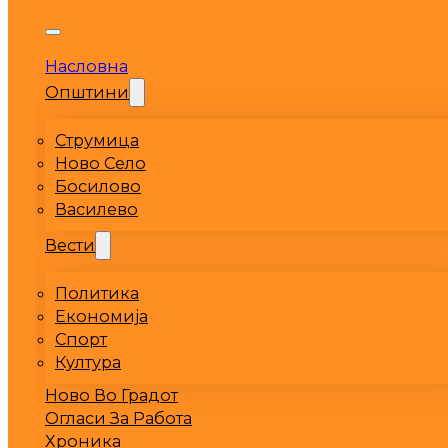
Насловна
Општини
Струмица
Ново Село
Босилово
Василево
Вести
Политика
Економија
Спорт
Култура
Ново Во Градот
Огласи За Работа
Хроника