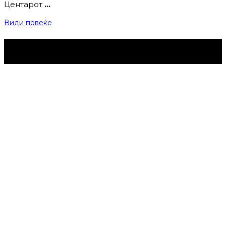
Центарот
…
Види повеќе
Струмица Денес © 2024