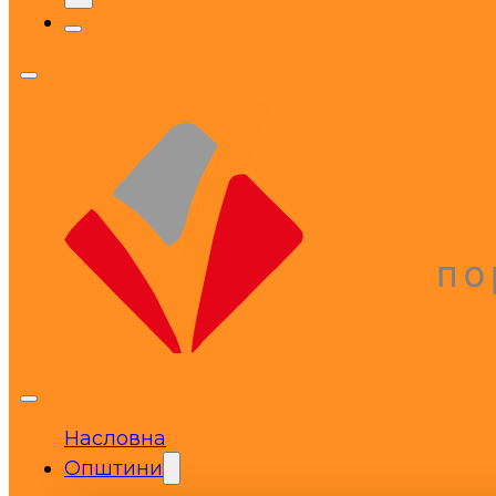
Насловна
Општини