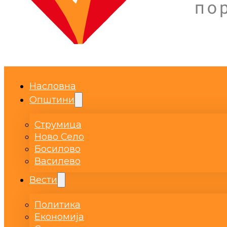
Насловна
Општини
Струмица
Ново Село
Босилово
Василево
Вести
Политика
Економија