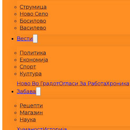
Струмица
Ново Село
Босилово
Василево
Вести
Политика
Економија
Спорт
Култура
Ново Во Градот
Огласи За Работа
Хроника
Забава
Рецепти
Магазин
Наука
Хуманост
Историја