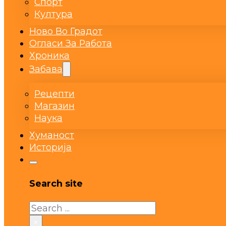
Спорт
Култура
Ново Во Градот
Огласи За Работа
Хроника
Забава
Рецепти
Магазин
Наука
Хуманост
Историја
Search site
Search
×