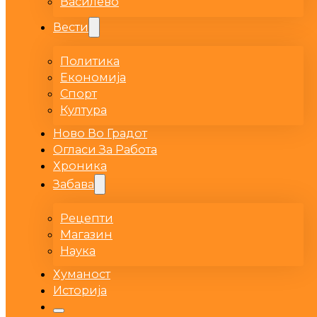
Василево
Вести
Политика
Економија
Спорт
Култура
Ново Во Градот
Огласи За Работа
Хроника
Забава
Рецепти
Магазин
Наука
Хуманост
Историја