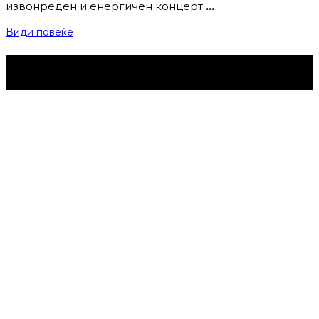
извонреден и енергичен концерт
…
Види повеќе
Струмица Денес © 2024