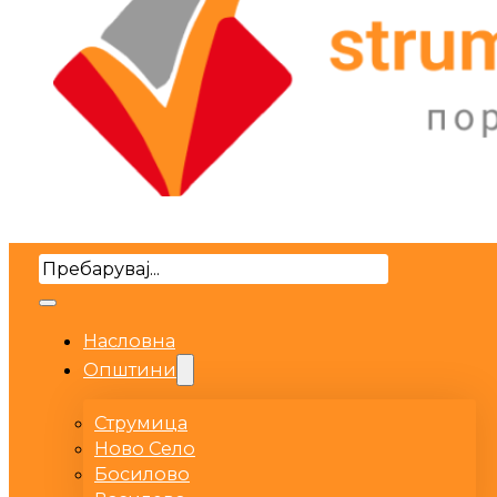
Search
Насловна
Општини
Струмица
Ново Село
Босилово