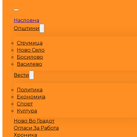
Насловна
Општини
Струмица
Ново Село
Босилово
Василево
Вести
Политика
Економија
Спорт
Култура
Ново Во Градот
Огласи За Работа
Хроника