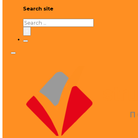
Search site
Search
×