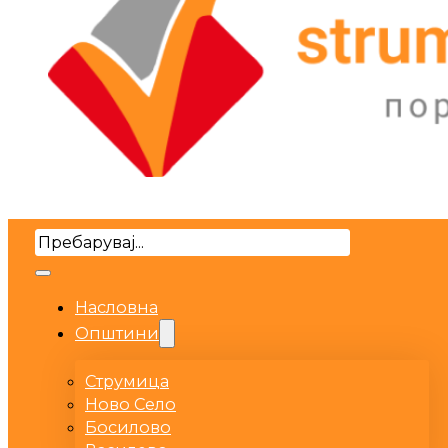
Search
Насловна
Општини
Струмица
Ново Село
Босилово