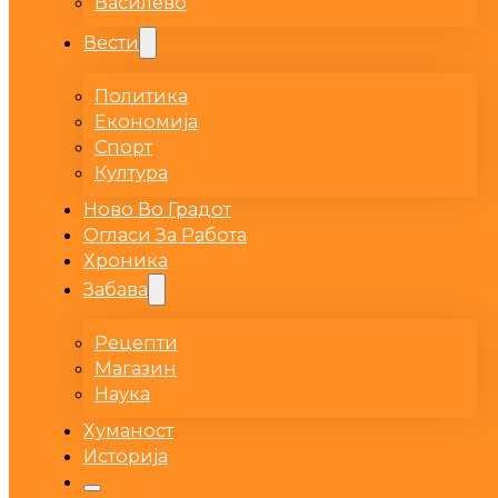
Василево
Вести
Политика
Економија
Спорт
Култура
Ново Во Градот
Огласи За Работа
Хроника
Забава
Рецепти
Магазин
Наука
Хуманост
Историја