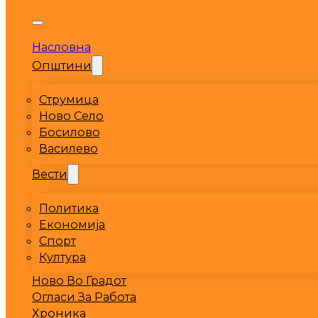
Насловна
Општини
Струмица
Ново Село
Босилово
Василево
Вести
Политика
Економија
Спорт
Култура
Ново Во Градот
Огласи За Работа
Хроника