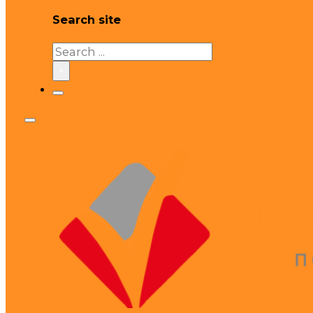
Search site
Search
×