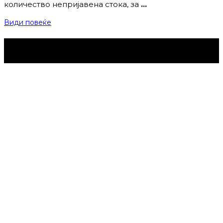
количество непријавена стока, за
…
Види повеќе
Струмица Денес © 2024