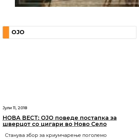
ОЈО
Јули 11, 2018
НОВА ВЕСТ: ОЈО поведе постапка за
шверцот со цигари во Ново Село
Станува збор за криумчарење поголемо