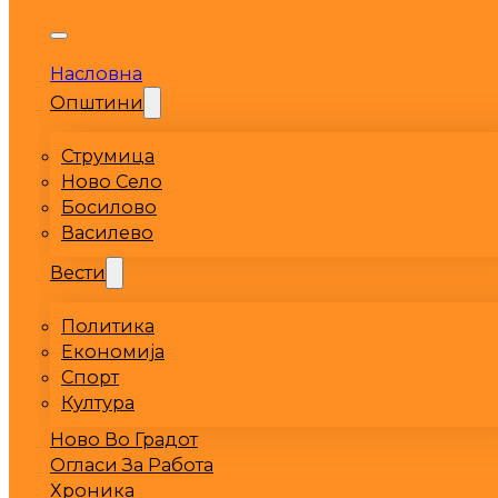
Насловна
Општини
Струмица
Ново Село
Босилово
Василево
Вести
Политика
Економија
Спорт
Култура
Ново Во Градот
Огласи За Работа
Хроника