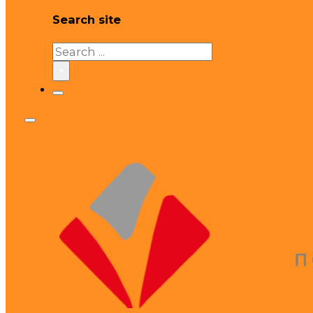
Search site
Search
×