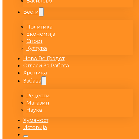
Василево
Вести
Политика
Економија
Спорт
Култура
Ново Во Градот
Огласи За Работа
Хроника
Забава
Рецепти
Магазин
Наука
Хуманост
Историја