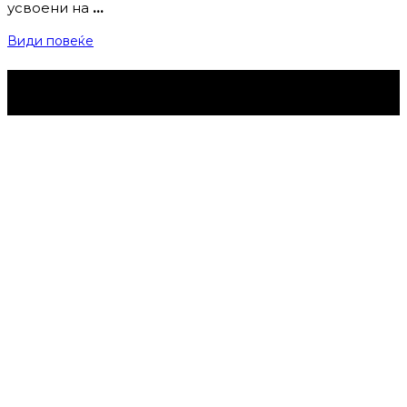
усвоени на
…
Види повеќе
Струмица Денес © 2024