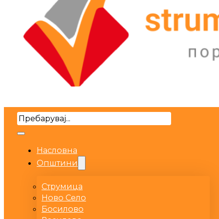
Search
Насловна
Општини
Струмица
Ново Село
Босилово