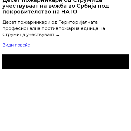
Десет пожарникари од Струмица
учествуваат на вежба во Србија под
покровителство на НАТО
Десет пожарникари од Територијалната
професионална противпожарна едница на
Струмица учествуваат
…
Види повеќе
Струмица Денес © 2024