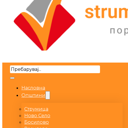
Search
Насловна
Општини
Струмица
Ново Село
Босилово