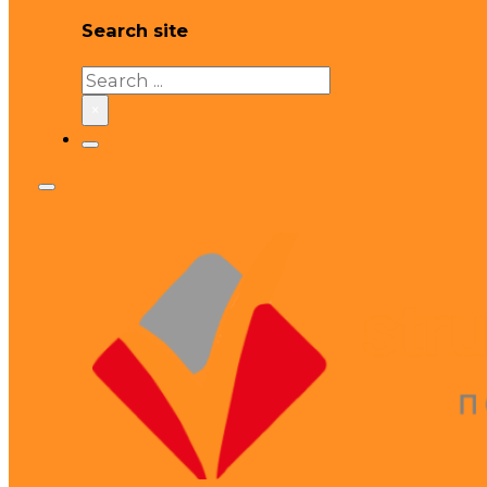
Search site
Search
×