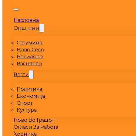
Насловна
Општини
Струмица
Ново Село
Босилово
Василево
Вести
Политика
Економија
Спорт
Култура
Ново Во Градот
Огласи За Работа
Хроника