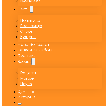
Василево
Вести
Политика
Економија
Спорт
Култура
Ново Во Градот
Огласи За Работа
Хроника
Забава
Рецепти
Магазин
Наука
Хуманост
Историја