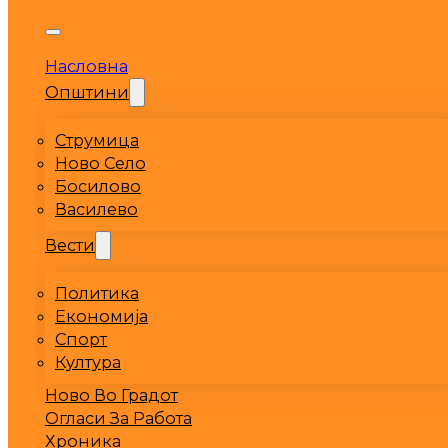
Насловна
Општини
Струмица
Ново Село
Босилово
Василево
Вести
Политика
Економија
Спорт
Култура
Ново Во Градот
Огласи За Работа
Хроника