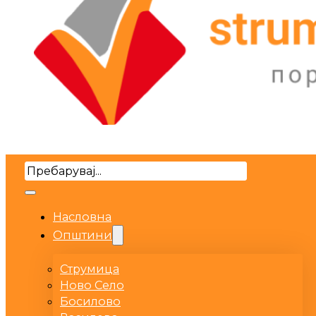
Search
Насловна
Општини
Струмица
Ново Село
Босилово