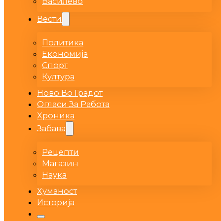
Василево
Вести
Политика
Економија
Спорт
Култура
Ново Во Градот
Огласи За Работа
Хроника
Забава
Рецепти
Магазин
Наука
Хуманост
Историја