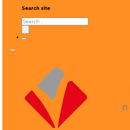
Search site
Search
×